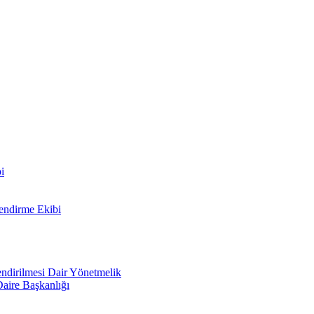
i
lendirme Ekibi
lendirilmesi Dair Yönetmelik
Daire Başkanlığı