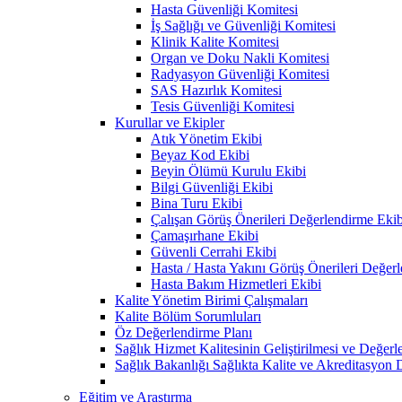
Hasta Güvenliği Komitesi
İş Sağlığı ve Güvenliği Komitesi
Klinik Kalite Komitesi
Organ ve Doku Nakli Komitesi
Radyasyon Güvenliği Komitesi
SAS Hazırlık Komitesi
Tesis Güvenliği Komitesi
Kurullar ve Ekipler
Atık Yönetim Ekibi
Beyaz Kod Ekibi
Beyin Ölümü Kurulu Ekibi
Bilgi Güvenliği Ekibi
Bina Turu Ekibi
Çalışan Görüş Önerileri Değerlendirme Ekib
Çamaşırhane Ekibi
Güvenli Cerrahi Ekibi
Hasta / Hasta Yakını Görüş Önerileri Değer
Hasta Bakım Hizmetleri Ekibi
Kalite Yönetim Birimi Çalışmaları
Kalite Bölüm Sorumluları
Öz Değerlendirme Planı
Sağlık Hizmet Kalitesinin Geliştirilmesi ve Değer
Sağlık Bakanlığı Sağlıkta Kalite ve Akreditasyon 
Eğitim ve Araştırma