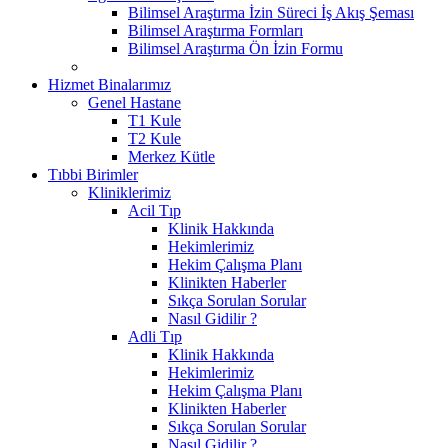
Bilimsel Araştırma İzin Süreci İş Akış Şeması
Bilimsel Araştırma Formları
Bilimsel Araştırma Ön İzin Formu
Hizmet Binalarımız
Genel Hastane
T1 Kule
T2 Kule
Merkez Kütle
Tıbbi Birimler
Kliniklerimiz
Acil Tıp
Klinik Hakkında
Hekimlerimiz
Hekim Çalışma Planı
Klinikten Haberler
Sıkça Sorulan Sorular
Nasıl Gidilir ?
Adli Tıp
Klinik Hakkında
Hekimlerimiz
Hekim Çalışma Planı
Klinikten Haberler
Sıkça Sorulan Sorular
Nasıl Gidilir ?