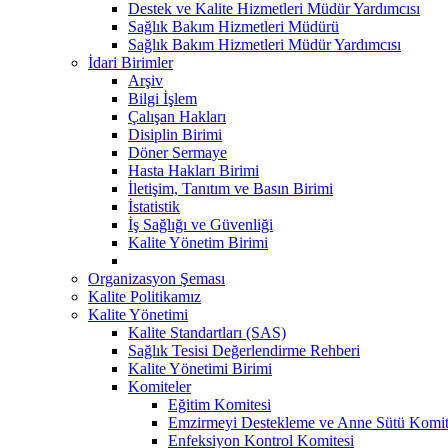
Destek ve Kalite Hizmetleri Müdür Yardımcısı
Sağlık Bakım Hizmetleri Müdürü
Sağlık Bakım Hizmetleri Müdür Yardımcısı
İdari Birimler
Arşiv
Bilgi İşlem
Çalışan Hakları
Disiplin Birimi
Döner Sermaye
Hasta Hakları Birimi
İletişim, Tanıtım ve Basın Birimi
İstatistik
İş Sağlığı ve Güvenliği
Kalite Yönetim Birimi
Organizasyon Şeması
Kalite Politikamız
Kalite Yönetimi
Kalite Standartları (SAS)
Sağlık Tesisi Değerlendirme Rehberi
Kalite Yönetimi Birimi
Komiteler
Eğitim Komitesi
Emzirmeyi Destekleme ve Anne Sütü Komit
Enfeksiyon Kontrol Komitesi