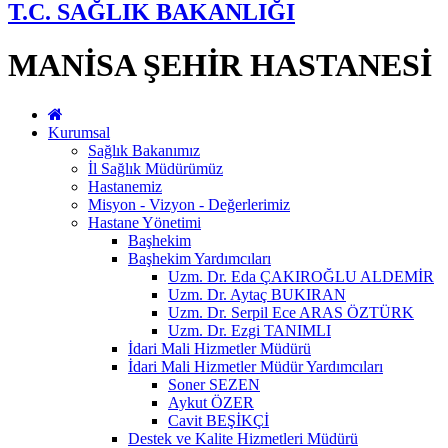
T.C. SAĞLIK BAKANLIĞI
MANİSA ŞEHİR HASTANESİ
Kurumsal
Sağlık Bakanımız
İl Sağlık Müdürümüz
Hastanemiz
Misyon - Vizyon - Değerlerimiz
Hastane Yönetimi
Başhekim
Başhekim Yardımcıları
Uzm. Dr. Eda ÇAKIROĞLU ALDEMİR
Uzm. Dr. Aytaç BUKIRAN
Uzm. Dr. Serpil Ece ARAS ÖZTÜRK
Uzm. Dr. Ezgi TANIMLI
İdari Mali Hizmetler Müdürü
İdari Mali Hizmetler Müdür Yardımcıları
Soner SEZEN
Aykut ÖZER
Cavit BEŞİKÇİ
Destek ve Kalite Hizmetleri Müdürü