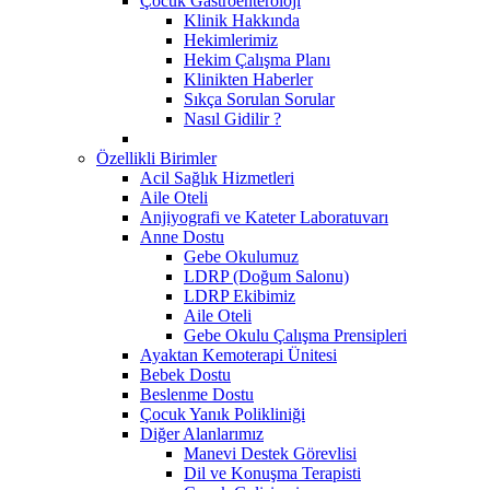
Çocuk Gastroenteroloji
Klinik Hakkında
Hekimlerimiz
Hekim Çalışma Planı
Klinikten Haberler
Sıkça Sorulan Sorular
Nasıl Gidilir ?
Özellikli Birimler
Acil Sağlık Hizmetleri
Aile Oteli
Anjiyografi ve Kateter Laboratuvarı
Anne Dostu
​Gebe Okulumuz
LDRP (Doğum Salonu)
LDRP Ekibimiz
Aile Oteli
Gebe Okulu Çalışma Prensipleri
Ayaktan Kemoterapi Ünitesi
Bebek Dostu
Beslenme Dostu
Çocuk Yanık Polikliniği
Diğer Alanlarımız
Manevi Destek Görevlisi
Dil ve Konuşma Terapisti