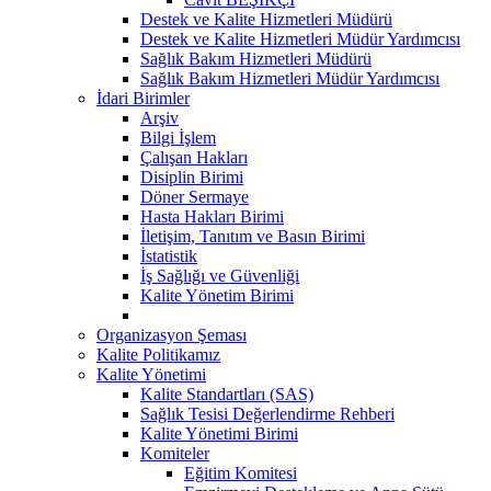
Destek ve Kalite Hizmetleri Müdürü
Destek ve Kalite Hizmetleri Müdür Yardımcısı
Sağlık Bakım Hizmetleri Müdürü
Sağlık Bakım Hizmetleri Müdür Yardımcısı
İdari Birimler
Arşiv
Bilgi İşlem
Çalışan Hakları
Disiplin Birimi
Döner Sermaye
Hasta Hakları Birimi
İletişim, Tanıtım ve Basın Birimi
İstatistik
İş Sağlığı ve Güvenliği
Kalite Yönetim Birimi
Organizasyon Şeması
Kalite Politikamız
Kalite Yönetimi
Kalite Standartları (SAS)
Sağlık Tesisi Değerlendirme Rehberi
Kalite Yönetimi Birimi
Komiteler
Eğitim Komitesi