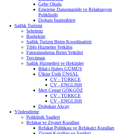
​Gebe Okulu
Emzirme Danışmanlığı ve Relaktasyon
Polikliniği
Doğum İstatistikleri
Sağlık Turizmi
Şehrimiz
Başhekim
Sağlık Turizm Birim Koordinatörü
Tıbbi Hizmetler Yetkilisi
Faturalandırma Birim Yetkilisi
Tercüman
Sağlık Hizmetleri ve Hekimler
Bilal-i Habeş GÜMÜŞ
Ülkün Ünlü ÜNSAL
CV - TÜRKÇE
CV - ENGLISH
Mert Cemal GÖKGÖZ
CV - TÜRKÇE
CV - ENGLISH
Doğukan Akçay
Yönlendirme
Poliklinik Saatleri
Refakat ve Ziyaret Kuralları
Refakat Politikası ve Refakatçi Kuralları
Ziyaret Kuralları ve Saatleri