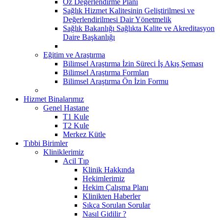
Öz Değerlendirme Planı
Sağlık Hizmet Kalitesinin Geliştirilmesi ve
Değerlendirilmesi Dair Yönetmelik
Sağlık Bakanlığı Sağlıkta Kalite ve Akreditasyon
Daire Başkanlığı
Eğitim ve Araştırma
Bilimsel Araştırma İzin Süreci İş Akış Şeması
Bilimsel Araştırma Formları
Bilimsel Araştırma Ön İzin Formu
Hizmet Binalarımız
Genel Hastane
T1 Kule
T2 Kule
Merkez Kütle
Tıbbi Birimler
Kliniklerimiz
Acil Tıp
Klinik Hakkında
Hekimlerimiz
Hekim Çalışma Planı
Klinikten Haberler
Sıkça Sorulan Sorular
Nasıl Gidilir ?