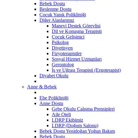
Bebek Dostu
Beslenme Dostu
Çocuk Yanık Polikliniği
Diğer Alanlarımız
Manevi Destek Görevlisi
Dil ve Konuşma Terapisti
Çocuk Gelişimci
Psikolog
Diyetisyen
Fizyoterapistler
Sosyal Hizmet Uzmanları
Gerontolog
İş ve Uğraşı Terapisti (Ergoterapist)
Diyabet Okulu
Anne & Bebek
Ebe Polikliniği
Anne Dostu
Gebe Okulu Çalışma Prensipleri
Aile Oteli
LDRP Ekibimiz
LDRP (Doğum Salonu)
Bebek Dostu Yenidoğan Yoğun Bakım
Bebek Dostu