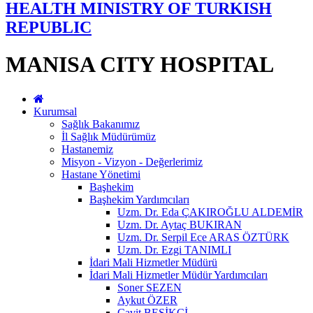
HEALTH MINISTRY OF TURKISH
REPUBLIC
MANISA CITY HOSPITAL
Kurumsal
Sağlık Bakanımız
İl Sağlık Müdürümüz
Hastanemiz
Misyon - Vizyon - Değerlerimiz
Hastane Yönetimi
Başhekim
Başhekim Yardımcıları
Uzm. Dr. Eda ÇAKIROĞLU ALDEMİR
Uzm. Dr. Aytaç BUKIRAN
Uzm. Dr. Serpil Ece ARAS ÖZTÜRK
Uzm. Dr. Ezgi TANIMLI
İdari Mali Hizmetler Müdürü
İdari Mali Hizmetler Müdür Yardımcıları
Soner SEZEN
Aykut ÖZER
Cavit BEŞİKÇİ