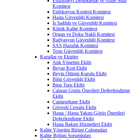
Emzirmeyi Destekleme ve Anne Sütü
Komitesi
Enfeksiyon Kontrol Komitesi
Hasta Güvenliği Komitesi
İş Sağlığı ve Güvenliği Komitesi
Klinik Kalite Komitesi
Organ ve Doku Nakli Komitesi
Radyasyon Güvenliği Komitesi
SAS Hazırlık Komitesi
Tesis Güvenliği Komitesi
Kurullar ve Ekipler
Atık Yönetim Ekibi
Beyaz Kod Ekibi
Beyin Ölümü Kurulu Ekibi
Bilgi Güvenliği Ekibi
Bina Turu Ekibi
Çalışan Görüş Önerileri Değerlendirme
Ekibi
Çamaşırhane Ekibi
Güvenli Cerrahi Ekibi
Hasta / Hasta Yakını Görüş Önerileri
Değerlendirme Ekibi
Hasta Bakım Hizmetleri Ekibi
Kalite Yönetim Birimi Çalışmaları
Kalite Bölüm Sorumluları