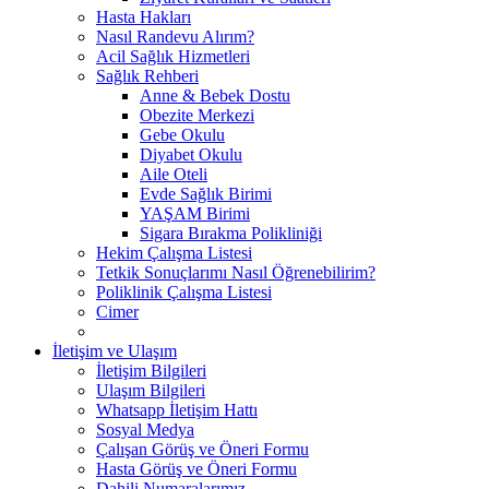
Hasta Hakları
Nasıl Randevu Alırım?
Acil Sağlık Hizmetleri
Sağlık Rehberi
Anne & Bebek Dostu
Obezite Merkezi
Gebe Okulu
Diyabet Okulu
Aile Oteli
Evde Sağlık Birimi
YAŞAM Birimi
Sigara Bırakma Polikliniği
Hekim Çalışma Listesi
Tetkik Sonuçlarımı Nasıl Öğrenebilirim?
Poliklinik Çalışma Listesi
Cimer
İletişim ve Ulaşım
İletişim Bilgileri
Ulaşım Bilgileri
Whatsapp İletişim Hattı
Sosyal Medya
Çalışan Görüş ve Öneri Formu
Hasta Görüş ve Öneri Formu
Dahili Numaralarımız