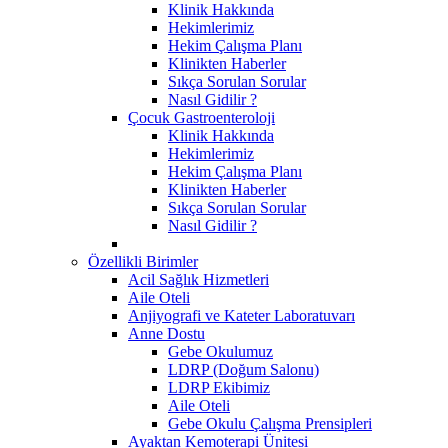
Klinik Hakkında
Hekimlerimiz
Hekim Çalışma Planı
Klinikten Haberler
Sıkça Sorulan Sorular
Nasıl Gidilir ?
Çocuk Gastroenteroloji
Klinik Hakkında
Hekimlerimiz
Hekim Çalışma Planı
Klinikten Haberler
Sıkça Sorulan Sorular
Nasıl Gidilir ?
Özellikli Birimler
Acil Sağlık Hizmetleri
Aile Oteli
Anjiyografi ve Kateter Laboratuvarı
Anne Dostu
​Gebe Okulumuz
LDRP (Doğum Salonu)
LDRP Ekibimiz
Aile Oteli
Gebe Okulu Çalışma Prensipleri
Ayaktan Kemoterapi Ünitesi