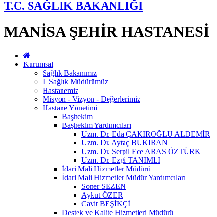
T.C. SAĞLIK BAKANLIĞI
MANİSA ŞEHİR HASTANESİ
Kurumsal
Sağlık Bakanımız
İl Sağlık Müdürümüz
Hastanemiz
Misyon - Vizyon - Değerlerimiz
Hastane Yönetimi
Başhekim
Başhekim Yardımcıları
Uzm. Dr. Eda ÇAKIROĞLU ALDEMİR
Uzm. Dr. Aytaç BUKIRAN
Uzm. Dr. Serpil Ece ARAS ÖZTÜRK
Uzm. Dr. Ezgi TANIMLI
İdari Mali Hizmetler Müdürü
İdari Mali Hizmetler Müdür Yardımcıları
Soner SEZEN
Aykut ÖZER
Cavit BEŞİKÇİ
Destek ve Kalite Hizmetleri Müdürü