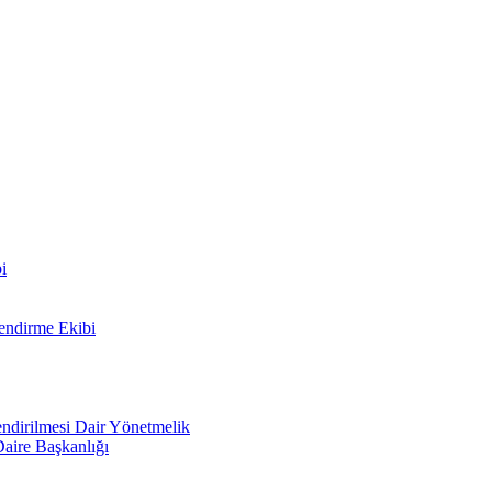
i
lendirme Ekibi
lendirilmesi Dair Yönetmelik
Daire Başkanlığı