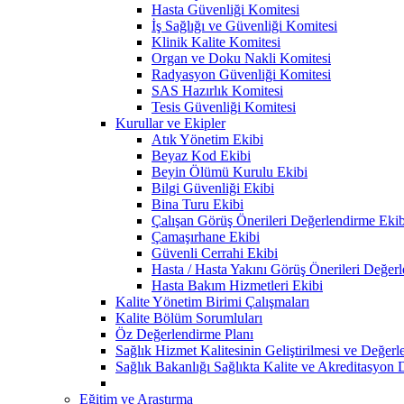
Hasta Güvenliği Komitesi
İş Sağlığı ve Güvenliği Komitesi
Klinik Kalite Komitesi
Organ ve Doku Nakli Komitesi
Radyasyon Güvenliği Komitesi
SAS Hazırlık Komitesi
Tesis Güvenliği Komitesi
Kurullar ve Ekipler
Atık Yönetim Ekibi
Beyaz Kod Ekibi
Beyin Ölümü Kurulu Ekibi
Bilgi Güvenliği Ekibi
Bina Turu Ekibi
Çalışan Görüş Önerileri Değerlendirme Ekib
Çamaşırhane Ekibi
Güvenli Cerrahi Ekibi
Hasta / Hasta Yakını Görüş Önerileri Değer
Hasta Bakım Hizmetleri Ekibi
Kalite Yönetim Birimi Çalışmaları
Kalite Bölüm Sorumluları
Öz Değerlendirme Planı
Sağlık Hizmet Kalitesinin Geliştirilmesi ve Değer
Sağlık Bakanlığı Sağlıkta Kalite ve Akreditasyon 
Eğitim ve Araştırma