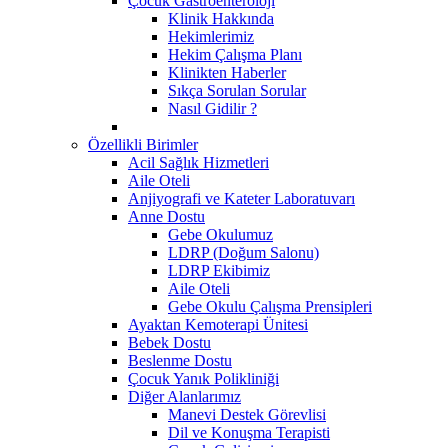
Çocuk Gastroenteroloji
Klinik Hakkında
Hekimlerimiz
Hekim Çalışma Planı
Klinikten Haberler
Sıkça Sorulan Sorular
Nasıl Gidilir ?
Özellikli Birimler
Acil Sağlık Hizmetleri
Aile Oteli
Anjiyografi ve Kateter Laboratuvarı
Anne Dostu
​Gebe Okulumuz
LDRP (Doğum Salonu)
LDRP Ekibimiz
Aile Oteli
Gebe Okulu Çalışma Prensipleri
Ayaktan Kemoterapi Ünitesi
Bebek Dostu
Beslenme Dostu
Çocuk Yanık Polikliniği
Diğer Alanlarımız
Manevi Destek Görevlisi
Dil ve Konuşma Terapisti