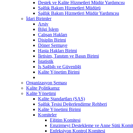
Destek ve Kalite Hizmetleri Müdür Yardımcısı
Sağlık Bakım Hizmetleri Müdürü
Sağlık Bakım Hizmetleri Müdür Yardımcısı
İdari Birimler
Arşiv
Bilgi İşlem
Çalışan Hakları
Disiplin Birimi
Döner Sermaye
Hasta Hakları Birimi
İletişim, Tanıtım ve Basın Birimi
İstatistik
İş Sağlığı ve Güvenliği
Kalite Yönetim Birimi
Organizasyon Şeması
Kalite Politikamız
Kalite Yönetimi
Kalite Standartları (SAS)
Sağlık Tesisi Değerlendirme Rehberi
Kalite Yönetimi Birimi
Komiteler
Eğitim Komitesi
Emzirmeyi Destekleme ve Anne Sütü Komit
Enfeksiyon Kontrol Komitesi