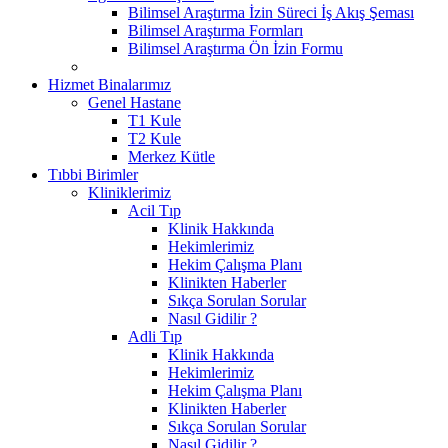
Bilimsel Araştırma İzin Süreci İş Akış Şeması
Bilimsel Araştırma Formları
Bilimsel Araştırma Ön İzin Formu
Hizmet Binalarımız
Genel Hastane
T1 Kule
T2 Kule
Merkez Kütle
Tıbbi Birimler
Kliniklerimiz
Acil Tıp
Klinik Hakkında
Hekimlerimiz
Hekim Çalışma Planı
Klinikten Haberler
Sıkça Sorulan Sorular
Nasıl Gidilir ?
Adli Tıp
Klinik Hakkında
Hekimlerimiz
Hekim Çalışma Planı
Klinikten Haberler
Sıkça Sorulan Sorular
Nasıl Gidilir ?