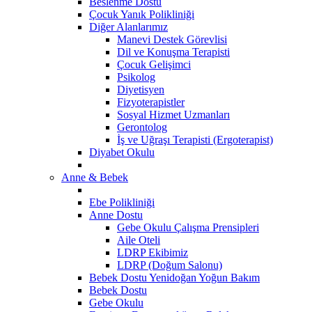
Beslenme Dostu
Çocuk Yanık Polikliniği
Diğer Alanlarımız
Manevi Destek Görevlisi
Dil ve Konuşma Terapisti
Çocuk Gelişimci
Psikolog
Diyetisyen
Fizyoterapistler
Sosyal Hizmet Uzmanları
Gerontolog
İş ve Uğraşı Terapisti (Ergoterapist)
Diyabet Okulu
Anne & Bebek
Ebe Polikliniği
Anne Dostu
Gebe Okulu Çalışma Prensipleri
Aile Oteli
LDRP Ekibimiz
LDRP (Doğum Salonu)
Bebek Dostu Yenidoğan Yoğun Bakım
Bebek Dostu
​Gebe Okulu