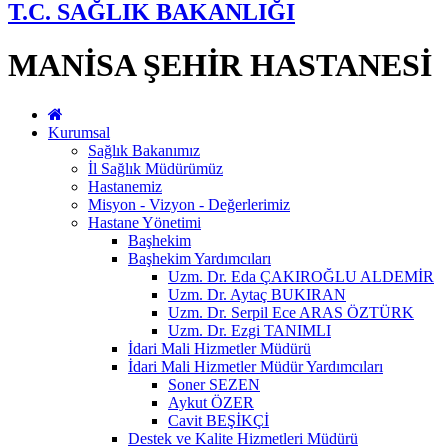
T.C. SAĞLIK BAKANLIĞI
MANİSA ŞEHİR HASTANESİ
Kurumsal
Sağlık Bakanımız
İl Sağlık Müdürümüz
Hastanemiz
Misyon - Vizyon - Değerlerimiz
Hastane Yönetimi
Başhekim
Başhekim Yardımcıları
Uzm. Dr. Eda ÇAKIROĞLU ALDEMİR
Uzm. Dr. Aytaç BUKIRAN
Uzm. Dr. Serpil Ece ARAS ÖZTÜRK
Uzm. Dr. Ezgi TANIMLI
İdari Mali Hizmetler Müdürü
İdari Mali Hizmetler Müdür Yardımcıları
Soner SEZEN
Aykut ÖZER
Cavit BEŞİKÇİ
Destek ve Kalite Hizmetleri Müdürü