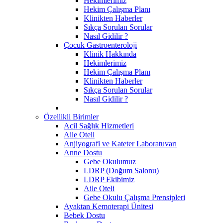
Hekimlerimiz
Hekim Çalışma Planı
Klinikten Haberler
Sıkça Sorulan Sorular
Nasıl Gidilir ?
Çocuk Gastroenteroloji
Klinik Hakkında
Hekimlerimiz
Hekim Çalışma Planı
Klinikten Haberler
Sıkça Sorulan Sorular
Nasıl Gidilir ?
Özellikli Birimler
Acil Sağlık Hizmetleri
Aile Oteli
Anjiyografi ve Kateter Laboratuvarı
Anne Dostu
​Gebe Okulumuz
LDRP (Doğum Salonu)
LDRP Ekibimiz
Aile Oteli
Gebe Okulu Çalışma Prensipleri
Ayaktan Kemoterapi Ünitesi
Bebek Dostu