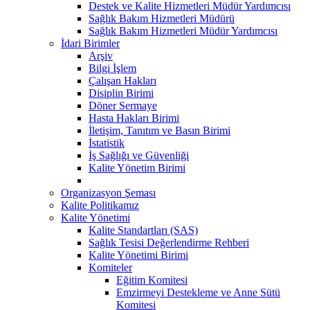
Destek ve Kalite Hizmetleri Müdür Yardımcısı
Sağlık Bakım Hizmetleri Müdürü
Sağlık Bakım Hizmetleri Müdür Yardımcısı
İdari Birimler
Arşiv
Bilgi İşlem
Çalışan Hakları
Disiplin Birimi
Döner Sermaye
Hasta Hakları Birimi
İletişim, Tanıtım ve Basın Birimi
İstatistik
İş Sağlığı ve Güvenliği
Kalite Yönetim Birimi
Organizasyon Şeması
Kalite Politikamız
Kalite Yönetimi
Kalite Standartları (SAS)
Sağlık Tesisi Değerlendirme Rehberi
Kalite Yönetimi Birimi
Komiteler
Eğitim Komitesi
Emzirmeyi Destekleme ve Anne Sütü
Komitesi