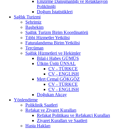
Emzirme Danışmanlığı ve Relaktasyon
Polikliniği
Doğum İstatistikleri
Sağlık Turizmi
Şehrimiz
Başhekim
Sağlık Turizm Birim Koordinatörü
Tıbbi Hizmetler Yetkilisi
Faturalandırma Birim Yetkilisi
Tercüman
Sağlık Hizmetleri ve Hekimler
Bilal-i Habeş GÜMÜŞ
Ülkün Ünlü ÜNSAL
CV - TÜRKÇE
CV - ENGLISH
Mert Cemal GÖKGÖZ
CV - TÜRKÇE
CV - ENGLISH
Doğukan Akçay
Yönlendirme
Poliklinik Saatleri
Refakat ve Ziyaret Kuralları
Refakat Politikası ve Refakatçi Kuralları
Ziyaret Kuralları ve Saatleri
Hasta Hakları