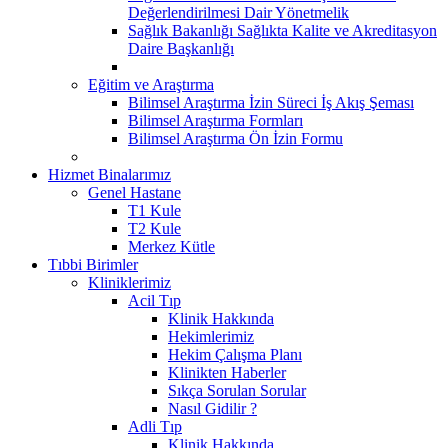
Değerlendirilmesi Dair Yönetmelik
Sağlık Bakanlığı Sağlıkta Kalite ve Akreditasyon
Daire Başkanlığı
Eğitim ve Araştırma
Bilimsel Araştırma İzin Süreci İş Akış Şeması
Bilimsel Araştırma Formları
Bilimsel Araştırma Ön İzin Formu
Hizmet Binalarımız
Genel Hastane
T1 Kule
T2 Kule
Merkez Kütle
Tıbbi Birimler
Kliniklerimiz
Acil Tıp
Klinik Hakkında
Hekimlerimiz
Hekim Çalışma Planı
Klinikten Haberler
Sıkça Sorulan Sorular
Nasıl Gidilir ?
Adli Tıp
Klinik Hakkında