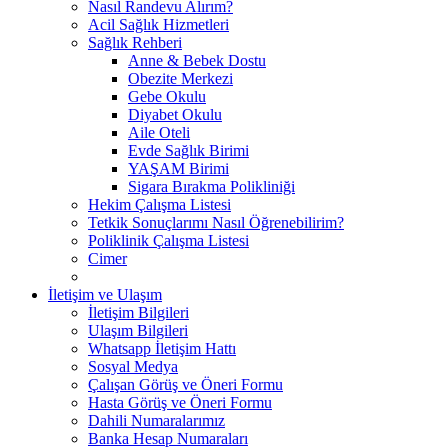
Nasıl Randevu Alırım?
Acil Sağlık Hizmetleri
Sağlık Rehberi
Anne & Bebek Dostu
Obezite Merkezi
Gebe Okulu
Diyabet Okulu
Aile Oteli
Evde Sağlık Birimi
YAŞAM Birimi
Sigara Bırakma Polikliniği
Hekim Çalışma Listesi
Tetkik Sonuçlarımı Nasıl Öğrenebilirim?
Poliklinik Çalışma Listesi
Cimer
İletişim ve Ulaşım
İletişim Bilgileri
Ulaşım Bilgileri
Whatsapp İletişim Hattı
Sosyal Medya
Çalışan Görüş ve Öneri Formu
Hasta Görüş ve Öneri Formu
Dahili Numaralarımız
Banka Hesap Numaraları