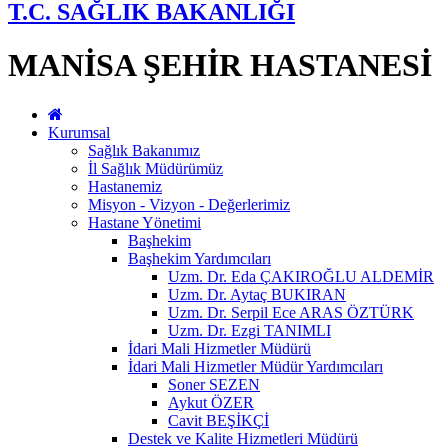
T.C. SAĞLIK BAKANLIĞI
MANİSA ŞEHİR HASTANESİ
Kurumsal
Sağlık Bakanımız
İl Sağlık Müdürümüz
Hastanemiz
Misyon - Vizyon - Değerlerimiz
Hastane Yönetimi
Başhekim
Başhekim Yardımcıları
Uzm. Dr. Eda ÇAKIROĞLU ALDEMİR
Uzm. Dr. Aytaç BUKIRAN
Uzm. Dr. Serpil Ece ARAS ÖZTÜRK
Uzm. Dr. Ezgi TANIMLI
İdari Mali Hizmetler Müdürü
İdari Mali Hizmetler Müdür Yardımcıları
Soner SEZEN
Aykut ÖZER
Cavit BEŞİKÇİ
Destek ve Kalite Hizmetleri Müdürü