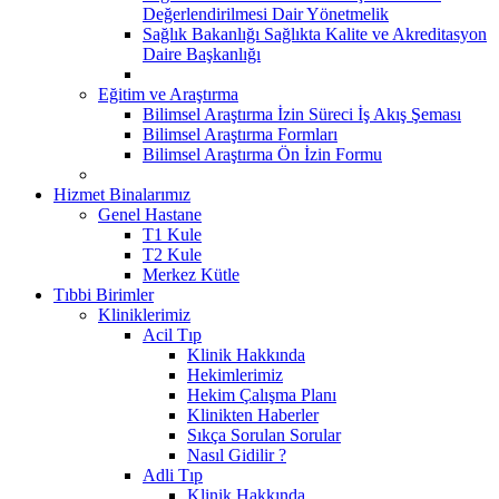
Değerlendirilmesi Dair Yönetmelik
Sağlık Bakanlığı Sağlıkta Kalite ve Akreditasyon
Daire Başkanlığı
Eğitim ve Araştırma
Bilimsel Araştırma İzin Süreci İş Akış Şeması
Bilimsel Araştırma Formları
Bilimsel Araştırma Ön İzin Formu
Hizmet Binalarımız
Genel Hastane
T1 Kule
T2 Kule
Merkez Kütle
Tıbbi Birimler
Kliniklerimiz
Acil Tıp
Klinik Hakkında
Hekimlerimiz
Hekim Çalışma Planı
Klinikten Haberler
Sıkça Sorulan Sorular
Nasıl Gidilir ?
Adli Tıp
Klinik Hakkında