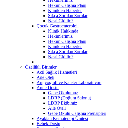
Hekimlerimiz
Hekim Çalışma Planı
Klinikten Haberler
Sıkça Sorulan Sorular
Nasıl Gidilir ?
Çocuk Gastroenteroloji
Klinik Hakkında
Hekimlerimiz
Hekim Çalışma Planı
Klinikten Haberler
Sıkça Sorulan Sorular
Nasıl Gidilir ?
Özellikli Birimler
Acil Sağlık Hizmetleri
Aile Oteli
Anjiyografi ve Kateter Laboratuvarı
Anne Dostu
​Gebe Okulumuz
LDRP (Doğum Salonu)
LDRP Ekibimiz
Aile Oteli
Gebe Okulu Çalışma Prensipleri
Ayaktan Kemoterapi Ünitesi
Bebek Dostu