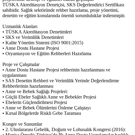
TÜSKA Akreditasyon Denetçisi, SKS Değerlendirici Sertifikası
sahibidir. Sağlık sektöründe rehber hazırlama, proje yönetimi,
denetim ve eğitim konularında önemli sorumluluklar üstlenmiştir.
Uzmanlık Alanları
• TÜSKA Akreditasyon Denetimleri
• SKS ve Verimlilik Denetimleri
• Kalite Yönetim Sistemi (ISO 9001:2015)
• Anne Dostu Hastane Projesi
• Oryantasyon ve Eğitim Rehberleri Hazırlama
Proje ve Çalışmalar
• Anne Dostu Hastane Projesi rehberinin hazırlanması ve
uygulanması
• SAS Denetim Rehberi ve Verimlilik Yerinde Değerlendirme
Rehberlerinin hazırlanması
• Anne ve Bebek Sağlığı Projeleri:
• Güçlü Ebeler Sağlıklı Anne ve Bebekler Projesi
• Ebelerin Güçlendirilmesi Projesi
• Anne ve Bebek Ölümlerini Önleme Çalıştayı
• Kırsal Bölgelerde Riskli Gebe Taraması
Kongre ve Sunumlar
• 2. Uluslararası Gebelik, Doğum ve Lohusalık Kongresi (2016):
• Manisa Örneği: Türkiye’de İlk Anne Dostu Uygulamalar başlıklı