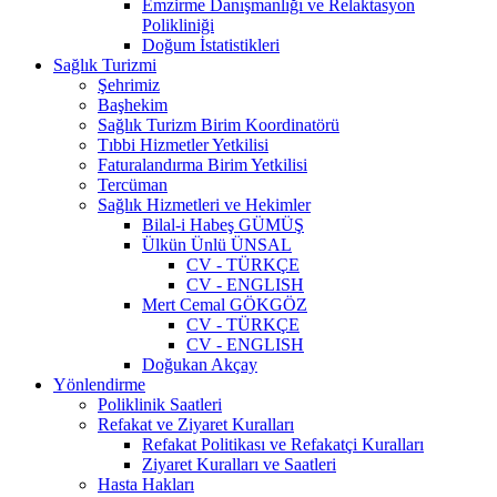
Emzirme Danışmanlığı ve Relaktasyon
Polikliniği
Doğum İstatistikleri
Sağlık Turizmi
Şehrimiz
Başhekim
Sağlık Turizm Birim Koordinatörü
Tıbbi Hizmetler Yetkilisi
Faturalandırma Birim Yetkilisi
Tercüman
Sağlık Hizmetleri ve Hekimler
Bilal-i Habeş GÜMÜŞ
Ülkün Ünlü ÜNSAL
CV - TÜRKÇE
CV - ENGLISH
Mert Cemal GÖKGÖZ
CV - TÜRKÇE
CV - ENGLISH
Doğukan Akçay
Yönlendirme
Poliklinik Saatleri
Refakat ve Ziyaret Kuralları
Refakat Politikası ve Refakatçi Kuralları
Ziyaret Kuralları ve Saatleri
Hasta Hakları