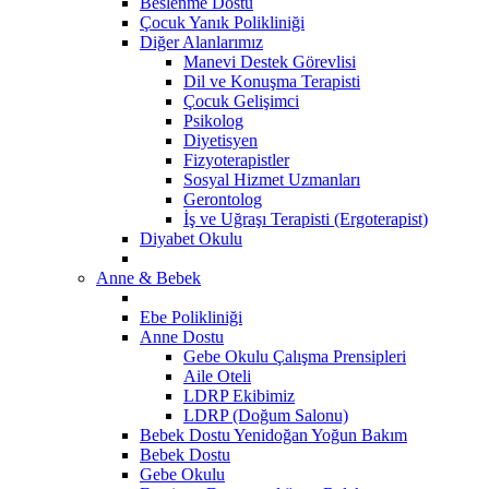
Beslenme Dostu
Çocuk Yanık Polikliniği
Diğer Alanlarımız
Manevi Destek Görevlisi
Dil ve Konuşma Terapisti
Çocuk Gelişimci
Psikolog
Diyetisyen
Fizyoterapistler
Sosyal Hizmet Uzmanları
Gerontolog
İş ve Uğraşı Terapisti (Ergoterapist)
Diyabet Okulu
Anne & Bebek
Ebe Polikliniği
Anne Dostu
Gebe Okulu Çalışma Prensipleri
Aile Oteli
LDRP Ekibimiz
LDRP (Doğum Salonu)
Bebek Dostu Yenidoğan Yoğun Bakım
Bebek Dostu
​Gebe Okulu