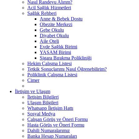
Nasıl Randevu Alırım?
Acil Sağlık Hizmetleri
Sağlık Rehberi
Anne & Bebek Dostu
Obezite Merkezi
Gebe Okulu
Diyabet Okulu
Aile Oteli
Evde Sağlık Birimi
YAŞAM Birimi
Sigara Bırakma Polikliniği
Hekim Çalışma Listesi
Tetkik Sonuçlarımı Nasıl Öğrenebilirim?
Poliklinik Çalışma Listesi
Cimer
İletişim ve Ulaşım
İletişim Bilgileri
Ulaşım Bilgileri
Whatsapp İletişim Hattı
Sosyal Medya
Çalışan Görüş ve Öneri Formu
Hasta Görüş ve Öneri Formu
Dahili Numaralarımız
Banka Hesap Numaraları