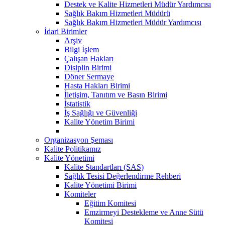
Destek ve Kalite Hizmetleri Müdür Yardımcısı
Sağlık Bakım Hizmetleri Müdürü
Sağlık Bakım Hizmetleri Müdür Yardımcısı
İdari Birimler
Arşiv
Bilgi İşlem
Çalışan Hakları
Disiplin Birimi
Döner Sermaye
Hasta Hakları Birimi
İletişim, Tanıtım ve Basın Birimi
İstatistik
İş Sağlığı ve Güvenliği
Kalite Yönetim Birimi
Organizasyon Şeması
Kalite Politikamız
Kalite Yönetimi
Kalite Standartları (SAS)
Sağlık Tesisi Değerlendirme Rehberi
Kalite Yönetimi Birimi
Komiteler
Eğitim Komitesi
Emzirmeyi Destekleme ve Anne Sütü
Komitesi