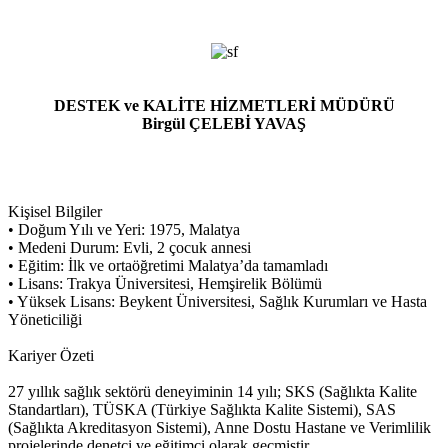
DESTEK ve KALİTE HİZMETLERİ MÜDÜRÜ
Birgül ÇELEBİ YAVAŞ
Kişisel Bilgiler
• Doğum Yılı ve Yeri: 1975, Malatya
• Medeni Durum: Evli, 2 çocuk annesi
• Eğitim: İlk ve ortaöğretimi Malatya’da tamamladı
• Lisans: Trakya Üniversitesi, Hemşirelik Bölümü
• Yüksek Lisans: Beykent Üniversitesi, Sağlık Kurumları ve Hasta
Yöneticiliği
Kariyer Özeti
27 yıllık sağlık sektörü deneyiminin 14 yılı; SKS (Sağlıkta Kalite
Standartları), TÜSKA (Türkiye Sağlıkta Kalite Sistemi), SAS
(Sağlıkta Akreditasyon Sistemi), Anne Dostu Hastane ve Verimlilik
projelerinde denetçi ve eğitimci olarak geçmiştir.