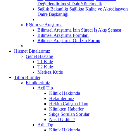
Değerlendirilmesi Dair Yönetmelik
Sağlık Bakanlığı Sağlıkta Kalite ve Akreditasyon
Daire Başkanlığı
Eğitim ve Araştırma
Bilimsel Araştırma İzin Süreci İş Akış Şeması
Bilimsel Araştırma Formları
Bilimsel Araştırma Ön İzin Formu
Hizmet Binalarımız
Genel Hastane
T1 Kule
T2 Kule
Merkez Kütle
Tıbbi Birimler
Kliniklerimiz
Acil Tıp
Klinik Hakkında
Hekimlerimiz
Hekim Çalışma Planı
Klinikten Haberler
Sıkça Sorulan Sorular
Nasıl Gidilir ?
Adli Tıp
Klinik Hakkında