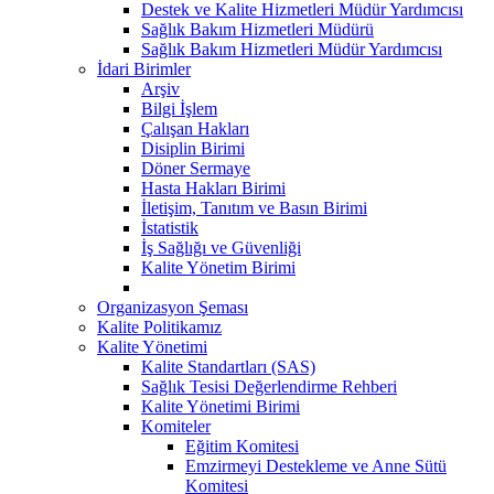
Destek ve Kalite Hizmetleri Müdür Yardımcısı
Sağlık Bakım Hizmetleri Müdürü
Sağlık Bakım Hizmetleri Müdür Yardımcısı
İdari Birimler
Arşiv
Bilgi İşlem
Çalışan Hakları
Disiplin Birimi
Döner Sermaye
Hasta Hakları Birimi
İletişim, Tanıtım ve Basın Birimi
İstatistik
İş Sağlığı ve Güvenliği
Kalite Yönetim Birimi
Organizasyon Şeması
Kalite Politikamız
Kalite Yönetimi
Kalite Standartları (SAS)
Sağlık Tesisi Değerlendirme Rehberi
Kalite Yönetimi Birimi
Komiteler
Eğitim Komitesi
Emzirmeyi Destekleme ve Anne Sütü
Komitesi