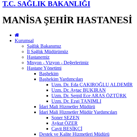
T.C. SAĞLIK BAKANLIĞI
MANİSA ŞEHİR HASTANESİ
Kurumsal
Sağlık Bakanımız
İl Sağlık Müdürümüz
Hastanemiz
Misyon - Vizyon - Değerlerimiz
Hastane Yönetimi
Başhekim
Başhekim Yardımcıları
Uzm. Dr. Eda ÇAKIROĞLU ALDEMİR
Uzm. Dr. Aytaç BUKIRAN
Uzm. Dr. Serpil Ece ARAS ÖZTÜRK
Uzm. Dr. Ezgi TANIMLI
İdari Mali Hizmetler Müdürü
İdari Mali Hizmetler Müdür Yardımcıları
Soner SEZEN
Aykut ÖZER
Cavit BEŞİKÇİ
Destek ve Kalite Hizmetleri Müdürü