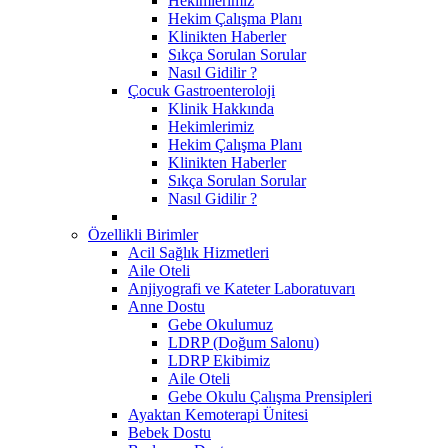
Hekimlerimiz
Hekim Çalışma Planı
Klinikten Haberler
Sıkça Sorulan Sorular
Nasıl Gidilir ?
Çocuk Gastroenteroloji
Klinik Hakkında
Hekimlerimiz
Hekim Çalışma Planı
Klinikten Haberler
Sıkça Sorulan Sorular
Nasıl Gidilir ?
Özellikli Birimler
Acil Sağlık Hizmetleri
Aile Oteli
Anjiyografi ve Kateter Laboratuvarı
Anne Dostu
​Gebe Okulumuz
LDRP (Doğum Salonu)
LDRP Ekibimiz
Aile Oteli
Gebe Okulu Çalışma Prensipleri
Ayaktan Kemoterapi Ünitesi
Bebek Dostu