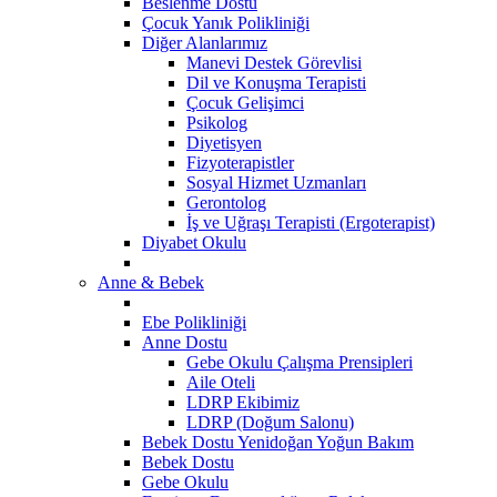
Beslenme Dostu
Çocuk Yanık Polikliniği
Diğer Alanlarımız
Manevi Destek Görevlisi
Dil ve Konuşma Terapisti
Çocuk Gelişimci
Psikolog
Diyetisyen
Fizyoterapistler
Sosyal Hizmet Uzmanları
Gerontolog
İş ve Uğraşı Terapisti (Ergoterapist)
Diyabet Okulu
Anne & Bebek
Ebe Polikliniği
Anne Dostu
Gebe Okulu Çalışma Prensipleri
Aile Oteli
LDRP Ekibimiz
LDRP (Doğum Salonu)
Bebek Dostu Yenidoğan Yoğun Bakım
Bebek Dostu
​Gebe Okulu