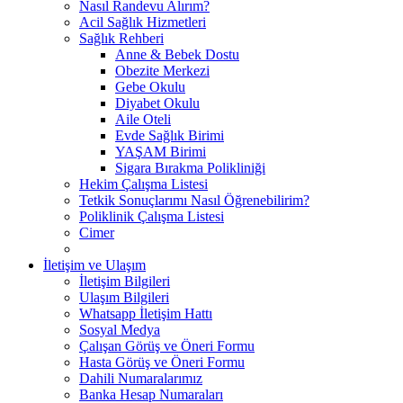
Nasıl Randevu Alırım?
Acil Sağlık Hizmetleri
Sağlık Rehberi
Anne & Bebek Dostu
Obezite Merkezi
Gebe Okulu
Diyabet Okulu
Aile Oteli
Evde Sağlık Birimi
YAŞAM Birimi
Sigara Bırakma Polikliniği
Hekim Çalışma Listesi
Tetkik Sonuçlarımı Nasıl Öğrenebilirim?
Poliklinik Çalışma Listesi
Cimer
İletişim ve Ulaşım
İletişim Bilgileri
Ulaşım Bilgileri
Whatsapp İletişim Hattı
Sosyal Medya
Çalışan Görüş ve Öneri Formu
Hasta Görüş ve Öneri Formu
Dahili Numaralarımız
Banka Hesap Numaraları