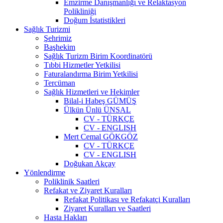
Emzirme Danışmanlığı ve Relaktasyon
Polikliniği
Doğum İstatistikleri
Sağlık Turizmi
Şehrimiz
Başhekim
Sağlık Turizm Birim Koordinatörü
Tıbbi Hizmetler Yetkilisi
Faturalandırma Birim Yetkilisi
Tercüman
Sağlık Hizmetleri ve Hekimler
Bilal-i Habeş GÜMÜŞ
Ülkün Ünlü ÜNSAL
CV - TÜRKÇE
CV - ENGLISH
Mert Cemal GÖKGÖZ
CV - TÜRKÇE
CV - ENGLISH
Doğukan Akçay
Yönlendirme
Poliklinik Saatleri
Refakat ve Ziyaret Kuralları
Refakat Politikası ve Refakatçi Kuralları
Ziyaret Kuralları ve Saatleri
Hasta Hakları