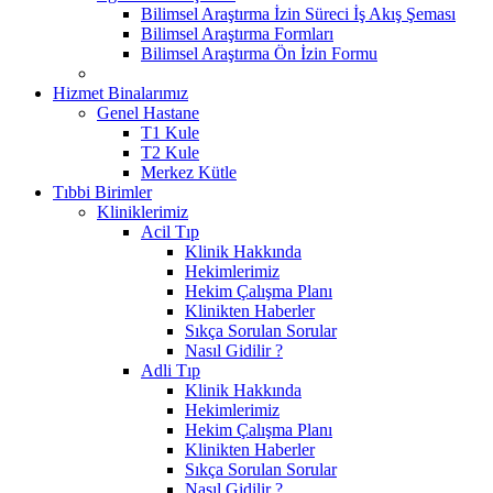
Bilimsel Araştırma İzin Süreci İş Akış Şeması
Bilimsel Araştırma Formları
Bilimsel Araştırma Ön İzin Formu
Hizmet Binalarımız
Genel Hastane
T1 Kule
T2 Kule
Merkez Kütle
Tıbbi Birimler
Kliniklerimiz
Acil Tıp
Klinik Hakkında
Hekimlerimiz
Hekim Çalışma Planı
Klinikten Haberler
Sıkça Sorulan Sorular
Nasıl Gidilir ?
Adli Tıp
Klinik Hakkında
Hekimlerimiz
Hekim Çalışma Planı
Klinikten Haberler
Sıkça Sorulan Sorular
Nasıl Gidilir ?