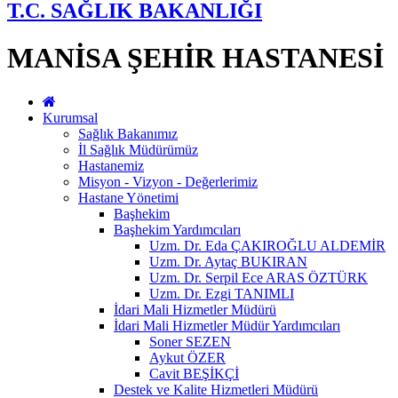
T.C. SAĞLIK BAKANLIĞI
MANİSA ŞEHİR HASTANESİ
Kurumsal
Sağlık Bakanımız
İl Sağlık Müdürümüz
Hastanemiz
Misyon - Vizyon - Değerlerimiz
Hastane Yönetimi
Başhekim
Başhekim Yardımcıları
Uzm. Dr. Eda ÇAKIROĞLU ALDEMİR
Uzm. Dr. Aytaç BUKIRAN
Uzm. Dr. Serpil Ece ARAS ÖZTÜRK
Uzm. Dr. Ezgi TANIMLI
İdari Mali Hizmetler Müdürü
İdari Mali Hizmetler Müdür Yardımcıları
Soner SEZEN
Aykut ÖZER
Cavit BEŞİKÇİ
Destek ve Kalite Hizmetleri Müdürü