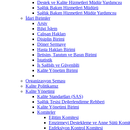
Destek ve Kalite Hizmetleri Müdür Yardımcısı
Sağlık Bakım Hizmetleri Müdürü
Sağlık Bakım Hizmetleri Müdür Yardımcısı
İdari Birimler
Arşiv
Bilgi İşlem
Çalışan Hakları
Disiplin Birimi
Döner Sermaye
Hasta Hakları Birimi
İletişim, Tanıtım ve Basın Birimi
İstatistik
İş Sağlığı ve Güvenliği
Kalite Yönetim Birimi
Organizasyon Şeması
Kalite Politikamız
Kalite Yönetimi
Kalite Standartları (SAS)
Sağlık Tesisi Değerlendirme Rehberi
Kalite Yönetimi Birimi
Komiteler
Eğitim Komitesi
Emzirmeyi Destekleme ve Anne Sütü Komit
Enfeksiyon Kontrol Komitesi