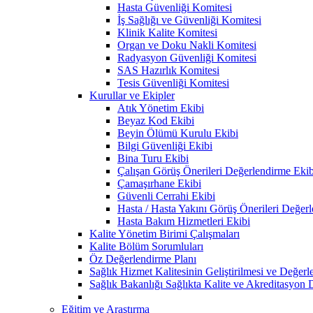
Hasta Güvenliği Komitesi
İş Sağlığı ve Güvenliği Komitesi
Klinik Kalite Komitesi
Organ ve Doku Nakli Komitesi
Radyasyon Güvenliği Komitesi
SAS Hazırlık Komitesi
Tesis Güvenliği Komitesi
Kurullar ve Ekipler
Atık Yönetim Ekibi
Beyaz Kod Ekibi
Beyin Ölümü Kurulu Ekibi
Bilgi Güvenliği Ekibi
Bina Turu Ekibi
Çalışan Görüş Önerileri Değerlendirme Ekib
Çamaşırhane Ekibi
Güvenli Cerrahi Ekibi
Hasta / Hasta Yakını Görüş Önerileri Değer
Hasta Bakım Hizmetleri Ekibi
Kalite Yönetim Birimi Çalışmaları
Kalite Bölüm Sorumluları
Öz Değerlendirme Planı
Sağlık Hizmet Kalitesinin Geliştirilmesi ve Değer
Sağlık Bakanlığı Sağlıkta Kalite ve Akreditasyon 
Eğitim ve Araştırma