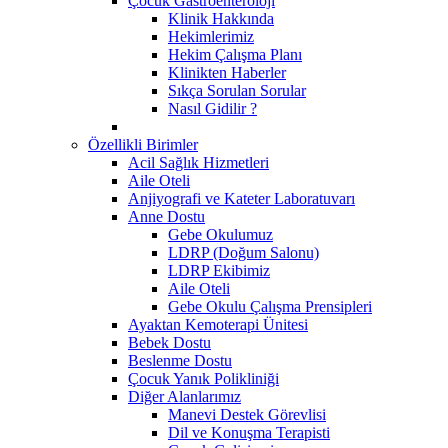
Çocuk Gastroenteroloji
Klinik Hakkında
Hekimlerimiz
Hekim Çalışma Planı
Klinikten Haberler
Sıkça Sorulan Sorular
Nasıl Gidilir ?
Özellikli Birimler
Acil Sağlık Hizmetleri
Aile Oteli
Anjiyografi ve Kateter Laboratuvarı
Anne Dostu
​Gebe Okulumuz
LDRP (Doğum Salonu)
LDRP Ekibimiz
Aile Oteli
Gebe Okulu Çalışma Prensipleri
Ayaktan Kemoterapi Ünitesi
Bebek Dostu
Beslenme Dostu
Çocuk Yanık Polikliniği
Diğer Alanlarımız
Manevi Destek Görevlisi
Dil ve Konuşma Terapisti