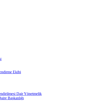
i
lendirme Ekibi
lendirilmesi Dair Yönetmelik
Daire Başkanlığı