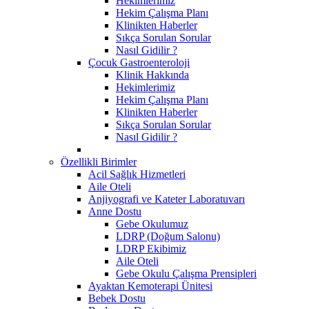
Hekimlerimiz
Hekim Çalışma Planı
Klinikten Haberler
Sıkça Sorulan Sorular
Nasıl Gidilir ?
Çocuk Gastroenteroloji
Klinik Hakkında
Hekimlerimiz
Hekim Çalışma Planı
Klinikten Haberler
Sıkça Sorulan Sorular
Nasıl Gidilir ?
Özellikli Birimler
Acil Sağlık Hizmetleri
Aile Oteli
Anjiyografi ve Kateter Laboratuvarı
Anne Dostu
​Gebe Okulumuz
LDRP (Doğum Salonu)
LDRP Ekibimiz
Aile Oteli
Gebe Okulu Çalışma Prensipleri
Ayaktan Kemoterapi Ünitesi
Bebek Dostu