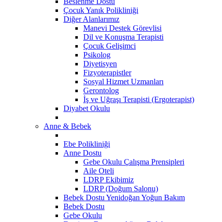
Beslenme Dostu
Çocuk Yanık Polikliniği
Diğer Alanlarımız
Manevi Destek Görevlisi
Dil ve Konuşma Terapisti
Çocuk Gelişimci
Psikolog
Diyetisyen
Fizyoterapistler
Sosyal Hizmet Uzmanları
Gerontolog
İş ve Uğraşı Terapisti (Ergoterapist)
Diyabet Okulu
Anne & Bebek
Ebe Polikliniği
Anne Dostu
Gebe Okulu Çalışma Prensipleri
Aile Oteli
LDRP Ekibimiz
LDRP (Doğum Salonu)
Bebek Dostu Yenidoğan Yoğun Bakım
Bebek Dostu
​Gebe Okulu