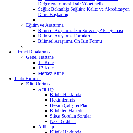
Değerlendirilmesi Dair Yönetmelik
Sağlık Bakanlığı Sağlıkta Kalite ve Akreditasyon
Daire Başkanlığı
Eğitim ve Araştırma
Bilimsel Araştırma İzin Süreci İş Akış Şeması
Bilimsel Araştırma Formları
Bilimsel Araştırma Ön İzin Formu
Hizmet Binalarımız
Genel Hastane
T1 Kule
T2 Kule
Merkez Kütle
Tıbbi Birimler
Kliniklerimiz
Acil Tıp
Klinik Hakkında
Hekimlerimiz
Hekim Çalışma Planı
Klinikten Haberler
Sıkça Sorulan Sorular
Nasıl Gidilir ?
Adli Tıp
Klinik Hakkında