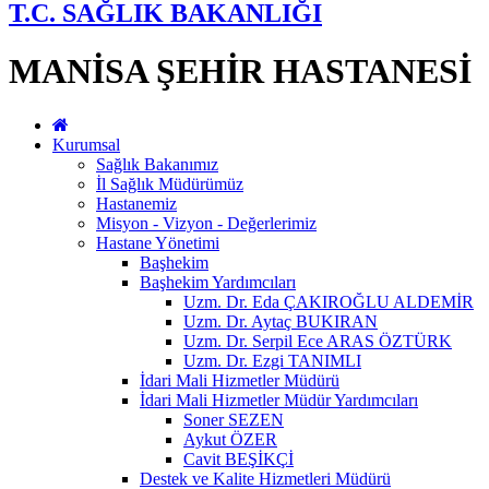
T.C. SAĞLIK BAKANLIĞI
MANİSA ŞEHİR HASTANESİ
Kurumsal
Sağlık Bakanımız
İl Sağlık Müdürümüz
Hastanemiz
Misyon - Vizyon - Değerlerimiz
Hastane Yönetimi
Başhekim
Başhekim Yardımcıları
Uzm. Dr. Eda ÇAKIROĞLU ALDEMİR
Uzm. Dr. Aytaç BUKIRAN
Uzm. Dr. Serpil Ece ARAS ÖZTÜRK
Uzm. Dr. Ezgi TANIMLI
İdari Mali Hizmetler Müdürü
İdari Mali Hizmetler Müdür Yardımcıları
Soner SEZEN
Aykut ÖZER
Cavit BEŞİKÇİ
Destek ve Kalite Hizmetleri Müdürü