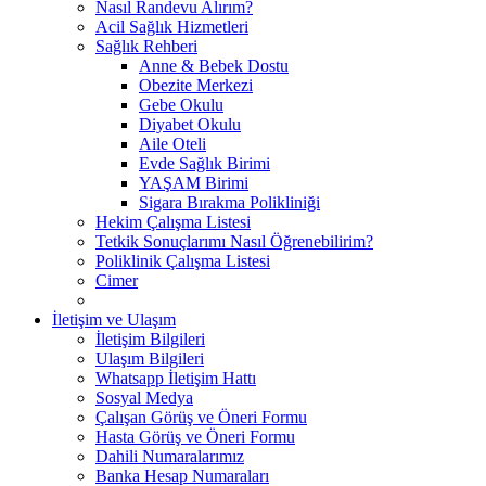
Nasıl Randevu Alırım?
Acil Sağlık Hizmetleri
Sağlık Rehberi
Anne & Bebek Dostu
Obezite Merkezi
Gebe Okulu
Diyabet Okulu
Aile Oteli
Evde Sağlık Birimi
YAŞAM Birimi
Sigara Bırakma Polikliniği
Hekim Çalışma Listesi
Tetkik Sonuçlarımı Nasıl Öğrenebilirim?
Poliklinik Çalışma Listesi
Cimer
İletişim ve Ulaşım
İletişim Bilgileri
Ulaşım Bilgileri
Whatsapp İletişim Hattı
Sosyal Medya
Çalışan Görüş ve Öneri Formu
Hasta Görüş ve Öneri Formu
Dahili Numaralarımız
Banka Hesap Numaraları