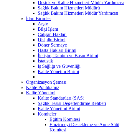
Destek ve Kalite Hizmetleri Müdür Yardımcısı
Sağlık Bakım Hizmetleri Müdürü
Sağlık Bakım Hizmetleri Müdür Yardımcısı
İdari Birimler
Arşiv
Bilgi İşlem
Çalışan Hakları
Disiplin Birimi
Döner Sermaye
Hasta Hakları Birimi
İletişim, Tanıtım ve Basın Birimi
İstatistik
İş Sağlığı ve Güvenliği
Kalite Yönetim Birimi
Organizasyon Şeması
Kalite Politikamız
Kalite Yönetimi
Kalite Standartları (SAS)
Sağlık Tesisi Değerlendirme Rehberi
Kalite Yönetimi Birimi
Komiteler
Eğitim Komitesi
Emzirmeyi Destekleme ve Anne Sütü
Komitesi