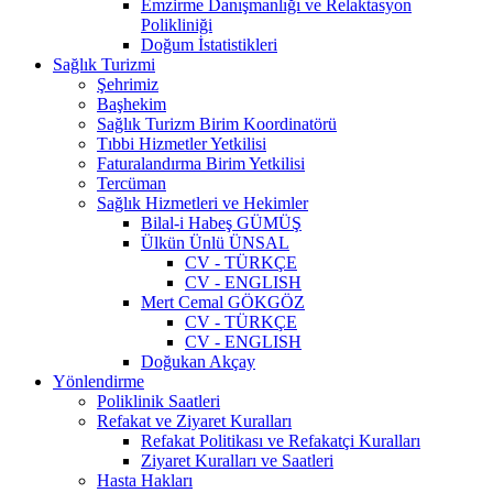
Emzirme Danışmanlığı ve Relaktasyon
Polikliniği
Doğum İstatistikleri
Sağlık Turizmi
Şehrimiz
Başhekim
Sağlık Turizm Birim Koordinatörü
Tıbbi Hizmetler Yetkilisi
Faturalandırma Birim Yetkilisi
Tercüman
Sağlık Hizmetleri ve Hekimler
Bilal-i Habeş GÜMÜŞ
Ülkün Ünlü ÜNSAL
CV - TÜRKÇE
CV - ENGLISH
Mert Cemal GÖKGÖZ
CV - TÜRKÇE
CV - ENGLISH
Doğukan Akçay
Yönlendirme
Poliklinik Saatleri
Refakat ve Ziyaret Kuralları
Refakat Politikası ve Refakatçi Kuralları
Ziyaret Kuralları ve Saatleri
Hasta Hakları