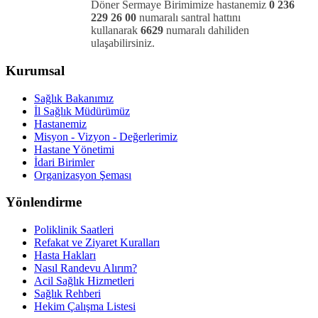
Döner Sermaye Birimimize hastanemiz
0 236
229 26 00
numaralı santral hattını
kullanarak
6629
numaralı dahiliden
ulaşabilirsiniz.
Kurumsal
Sağlık Bakanımız
İl Sağlık Müdürümüz
Hastanemiz
Misyon - Vizyon - Değerlerimiz
Hastane Yönetimi
İdari Birimler
Organizasyon Şeması
Yönlendirme
Poliklinik Saatleri
Refakat ve Ziyaret Kuralları
Hasta Hakları
Nasıl Randevu Alırım?
Acil Sağlık Hizmetleri
Sağlık Rehberi
Hekim Çalışma Listesi