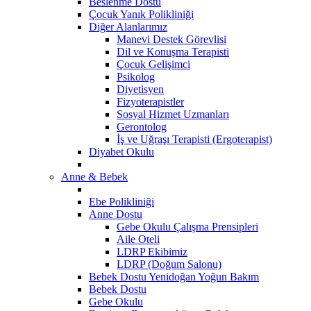
Beslenme Dostu
Çocuk Yanık Polikliniği
Diğer Alanlarımız
Manevi Destek Görevlisi
Dil ve Konuşma Terapisti
Çocuk Gelişimci
Psikolog
Diyetisyen
Fizyoterapistler
Sosyal Hizmet Uzmanları
Gerontolog
İş ve Uğraşı Terapisti (Ergoterapist)
Diyabet Okulu
Anne & Bebek
Ebe Polikliniği
Anne Dostu
Gebe Okulu Çalışma Prensipleri
Aile Oteli
LDRP Ekibimiz
LDRP (Doğum Salonu)
Bebek Dostu Yenidoğan Yoğun Bakım
Bebek Dostu
​Gebe Okulu