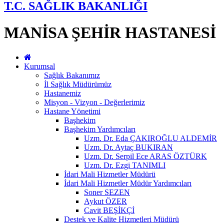
T.C. SAĞLIK BAKANLIĞI
MANİSA ŞEHİR HASTANESİ
Kurumsal
Sağlık Bakanımız
İl Sağlık Müdürümüz
Hastanemiz
Misyon - Vizyon - Değerlerimiz
Hastane Yönetimi
Başhekim
Başhekim Yardımcıları
Uzm. Dr. Eda ÇAKIROĞLU ALDEMİR
Uzm. Dr. Aytaç BUKIRAN
Uzm. Dr. Serpil Ece ARAS ÖZTÜRK
Uzm. Dr. Ezgi TANIMLI
İdari Mali Hizmetler Müdürü
İdari Mali Hizmetler Müdür Yardımcıları
Soner SEZEN
Aykut ÖZER
Cavit BEŞİKÇİ
Destek ve Kalite Hizmetleri Müdürü