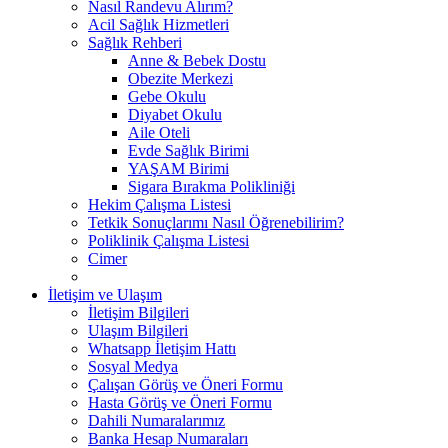
Nasıl Randevu Alırım?
Acil Sağlık Hizmetleri
Sağlık Rehberi
Anne & Bebek Dostu
Obezite Merkezi
Gebe Okulu
Diyabet Okulu
Aile Oteli
Evde Sağlık Birimi
YAŞAM Birimi
Sigara Bırakma Polikliniği
Hekim Çalışma Listesi
Tetkik Sonuçlarımı Nasıl Öğrenebilirim?
Poliklinik Çalışma Listesi
Cimer
İletişim ve Ulaşım
İletişim Bilgileri
Ulaşım Bilgileri
Whatsapp İletişim Hattı
Sosyal Medya
Çalışan Görüş ve Öneri Formu
Hasta Görüş ve Öneri Formu
Dahili Numaralarımız
Banka Hesap Numaraları