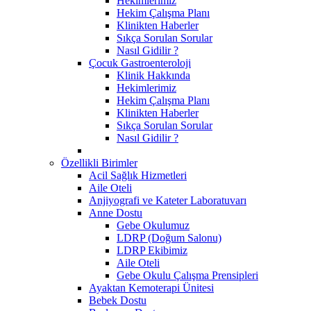
Hekimlerimiz
Hekim Çalışma Planı
Klinikten Haberler
Sıkça Sorulan Sorular
Nasıl Gidilir ?
Çocuk Gastroenteroloji
Klinik Hakkında
Hekimlerimiz
Hekim Çalışma Planı
Klinikten Haberler
Sıkça Sorulan Sorular
Nasıl Gidilir ?
Özellikli Birimler
Acil Sağlık Hizmetleri
Aile Oteli
Anjiyografi ve Kateter Laboratuvarı
Anne Dostu
​Gebe Okulumuz
LDRP (Doğum Salonu)
LDRP Ekibimiz
Aile Oteli
Gebe Okulu Çalışma Prensipleri
Ayaktan Kemoterapi Ünitesi
Bebek Dostu