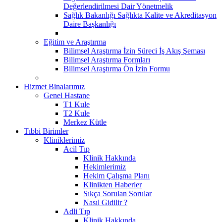
Değerlendirilmesi Dair Yönetmelik
Sağlık Bakanlığı Sağlıkta Kalite ve Akreditasyon
Daire Başkanlığı
Eğitim ve Araştırma
Bilimsel Araştırma İzin Süreci İş Akış Şeması
Bilimsel Araştırma Formları
Bilimsel Araştırma Ön İzin Formu
Hizmet Binalarımız
Genel Hastane
T1 Kule
T2 Kule
Merkez Kütle
Tıbbi Birimler
Kliniklerimiz
Acil Tıp
Klinik Hakkında
Hekimlerimiz
Hekim Çalışma Planı
Klinikten Haberler
Sıkça Sorulan Sorular
Nasıl Gidilir ?
Adli Tıp
Klinik Hakkında