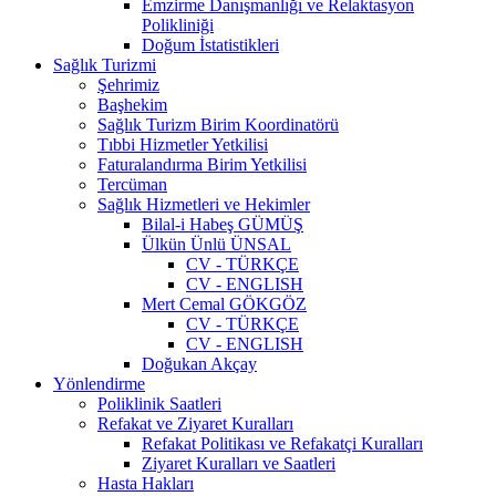
Emzirme Danışmanlığı ve Relaktasyon
Polikliniği
Doğum İstatistikleri
Sağlık Turizmi
Şehrimiz
Başhekim
Sağlık Turizm Birim Koordinatörü
Tıbbi Hizmetler Yetkilisi
Faturalandırma Birim Yetkilisi
Tercüman
Sağlık Hizmetleri ve Hekimler
Bilal-i Habeş GÜMÜŞ
Ülkün Ünlü ÜNSAL
CV - TÜRKÇE
CV - ENGLISH
Mert Cemal GÖKGÖZ
CV - TÜRKÇE
CV - ENGLISH
Doğukan Akçay
Yönlendirme
Poliklinik Saatleri
Refakat ve Ziyaret Kuralları
Refakat Politikası ve Refakatçi Kuralları
Ziyaret Kuralları ve Saatleri
Hasta Hakları