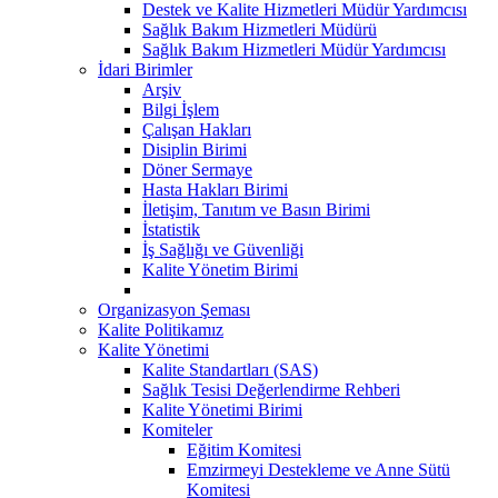
Destek ve Kalite Hizmetleri Müdür Yardımcısı
Sağlık Bakım Hizmetleri Müdürü
Sağlık Bakım Hizmetleri Müdür Yardımcısı
İdari Birimler
Arşiv
Bilgi İşlem
Çalışan Hakları
Disiplin Birimi
Döner Sermaye
Hasta Hakları Birimi
İletişim, Tanıtım ve Basın Birimi
İstatistik
İş Sağlığı ve Güvenliği
Kalite Yönetim Birimi
Organizasyon Şeması
Kalite Politikamız
Kalite Yönetimi
Kalite Standartları (SAS)
Sağlık Tesisi Değerlendirme Rehberi
Kalite Yönetimi Birimi
Komiteler
Eğitim Komitesi
Emzirmeyi Destekleme ve Anne Sütü
Komitesi