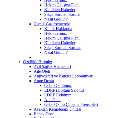
Hekimlerimiz
Hekim Çalışma Planı
Klinikten Haberler
Sıkça Sorulan Sorular
Nasıl Gidilir ?
Çocuk Gastroenteroloji
Klinik Hakkında
Hekimlerimiz
Hekim Çalışma Planı
Klinikten Haberler
Sıkça Sorulan Sorular
Nasıl Gidilir ?
Özellikli Birimler
Acil Sağlık Hizmetleri
Aile Oteli
Anjiyografi ve Kateter Laboratuvarı
Anne Dostu
​Gebe Okulumuz
LDRP (Doğum Salonu)
LDRP Ekibimiz
Aile Oteli
Gebe Okulu Çalışma Prensipleri
Ayaktan Kemoterapi Ünitesi
Bebek Dostu