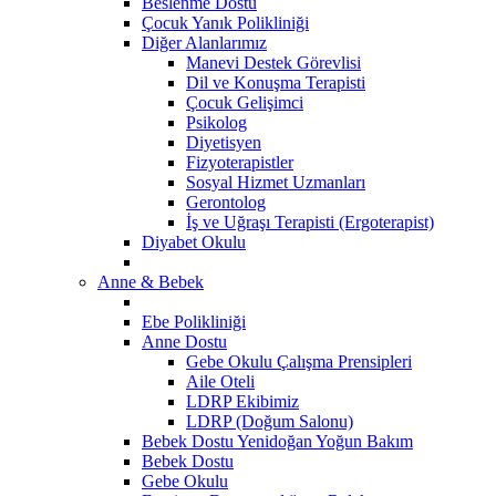
Beslenme Dostu
Çocuk Yanık Polikliniği
Diğer Alanlarımız
Manevi Destek Görevlisi
Dil ve Konuşma Terapisti
Çocuk Gelişimci
Psikolog
Diyetisyen
Fizyoterapistler
Sosyal Hizmet Uzmanları
Gerontolog
İş ve Uğraşı Terapisti (Ergoterapist)
Diyabet Okulu
Anne & Bebek
Ebe Polikliniği
Anne Dostu
Gebe Okulu Çalışma Prensipleri
Aile Oteli
LDRP Ekibimiz
LDRP (Doğum Salonu)
Bebek Dostu Yenidoğan Yoğun Bakım
Bebek Dostu
​Gebe Okulu