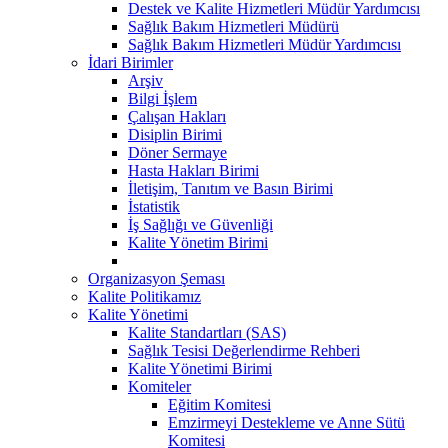
Destek ve Kalite Hizmetleri Müdür Yardımcısı
Sağlık Bakım Hizmetleri Müdürü
Sağlık Bakım Hizmetleri Müdür Yardımcısı
İdari Birimler
Arşiv
Bilgi İşlem
Çalışan Hakları
Disiplin Birimi
Döner Sermaye
Hasta Hakları Birimi
İletişim, Tanıtım ve Basın Birimi
İstatistik
İş Sağlığı ve Güvenliği
Kalite Yönetim Birimi
Organizasyon Şeması
Kalite Politikamız
Kalite Yönetimi
Kalite Standartları (SAS)
Sağlık Tesisi Değerlendirme Rehberi
Kalite Yönetimi Birimi
Komiteler
Eğitim Komitesi
Emzirmeyi Destekleme ve Anne Sütü
Komitesi