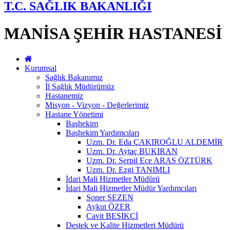
T.C. SAĞLIK BAKANLIĞI
MANİSA ŞEHİR HASTANESİ
Kurumsal
Sağlık Bakanımız
İl Sağlık Müdürümüz
Hastanemiz
Misyon - Vizyon - Değerlerimiz
Hastane Yönetimi
Başhekim
Başhekim Yardımcıları
Uzm. Dr. Eda ÇAKIROĞLU ALDEMİR
Uzm. Dr. Aytaç BUKIRAN
Uzm. Dr. Serpil Ece ARAS ÖZTÜRK
Uzm. Dr. Ezgi TANIMLI
İdari Mali Hizmetler Müdürü
İdari Mali Hizmetler Müdür Yardımcıları
Soner SEZEN
Aykut ÖZER
Cavit BEŞİKÇİ
Destek ve Kalite Hizmetleri Müdürü