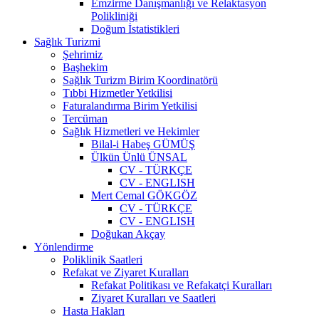
Emzirme Danışmanlığı ve Relaktasyon
Polikliniği
Doğum İstatistikleri
Sağlık Turizmi
Şehrimiz
Başhekim
Sağlık Turizm Birim Koordinatörü
Tıbbi Hizmetler Yetkilisi
Faturalandırma Birim Yetkilisi
Tercüman
Sağlık Hizmetleri ve Hekimler
Bilal-i Habeş GÜMÜŞ
Ülkün Ünlü ÜNSAL
CV - TÜRKÇE
CV - ENGLISH
Mert Cemal GÖKGÖZ
CV - TÜRKÇE
CV - ENGLISH
Doğukan Akçay
Yönlendirme
Poliklinik Saatleri
Refakat ve Ziyaret Kuralları
Refakat Politikası ve Refakatçi Kuralları
Ziyaret Kuralları ve Saatleri
Hasta Hakları