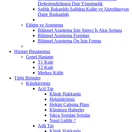
Değerlendirilmesi Dair Yönetmelik
Sağlık Bakanlığı Sağlıkta Kalite ve Akreditasyon
Daire Başkanlığı
Eğitim ve Araştırma
Bilimsel Araştırma İzin Süreci İş Akış Şeması
Bilimsel Araştırma Formları
Bilimsel Araştırma Ön İzin Formu
Hizmet Binalarımız
Genel Hastane
T1 Kule
T2 Kule
Merkez Kütle
Tıbbi Birimler
Kliniklerimiz
Acil Tıp
Klinik Hakkında
Hekimlerimiz
Hekim Çalışma Planı
Klinikten Haberler
Sıkça Sorulan Sorular
Nasıl Gidilir ?
Adli Tıp
Klinik Hakkında