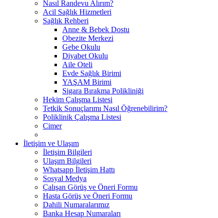
Nasıl Randevu Alırım?
Acil Sağlık Hizmetleri
Sağlık Rehberi
Anne & Bebek Dostu
Obezite Merkezi
Gebe Okulu
Diyabet Okulu
Aile Oteli
Evde Sağlık Birimi
YAŞAM Birimi
Sigara Bırakma Polikliniği
Hekim Çalışma Listesi
Tetkik Sonuçlarımı Nasıl Öğrenebilirim?
Poliklinik Çalışma Listesi
Cimer
İletişim ve Ulaşım
İletişim Bilgileri
Ulaşım Bilgileri
Whatsapp İletişim Hattı
Sosyal Medya
Çalışan Görüş ve Öneri Formu
Hasta Görüş ve Öneri Formu
Dahili Numaralarımız
Banka Hesap Numaraları