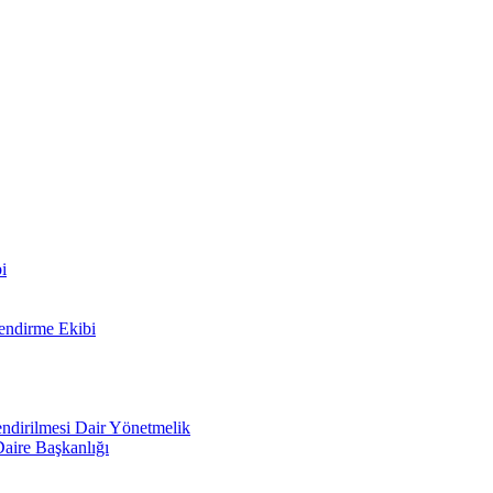
i
lendirme Ekibi
lendirilmesi Dair Yönetmelik
Daire Başkanlığı