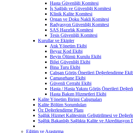
Hasta Güvenliği Komitesi
İş Sağlığı ve Güvenliği Komitesi
Klinik Kalite Komitesi
Organ ve Doku Nakli Komitesi
Radyasyon Güvenliği Komitesi
SAS Hazırlık Komitesi
Tesis Güvenliği Komitesi
Kurullar ve Ekipler
Atık Yönetim Ekibi
Beyaz Kod Ekibi
Beyin Ölümü Kurulu Ekibi
Bilgi Güvenliği Ekibi
Bina Turu Ekibi
Çalışan Görüş Önerileri Değerlendirme Ekib
Çamaşırhane Ekibi
Güvenli Cerrahi Ekibi
Hasta / Hasta Yakını Görüş Önerileri Değer
Hasta Bakım Hizmetleri Ekibi
Kalite Yönetim Birimi Çalışmaları
Kalite Bölüm Sorumluları
Öz Değerlendirme Planı
Sağlık Hizmet Kalitesinin Geliştirilmesi ve Değer
Sağlık Bakanlığı Sağlıkta Kalite ve Akreditasyon 
Eğitim ve Araştırma