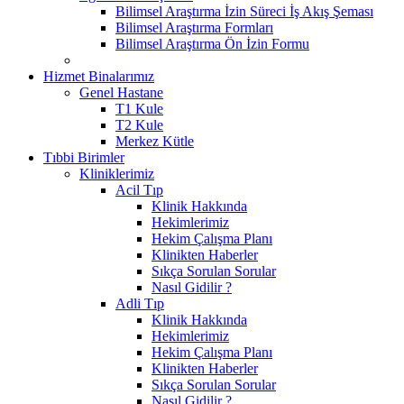
Bilimsel Araştırma İzin Süreci İş Akış Şeması
Bilimsel Araştırma Formları
Bilimsel Araştırma Ön İzin Formu
Hizmet Binalarımız
Genel Hastane
T1 Kule
T2 Kule
Merkez Kütle
Tıbbi Birimler
Kliniklerimiz
Acil Tıp
Klinik Hakkında
Hekimlerimiz
Hekim Çalışma Planı
Klinikten Haberler
Sıkça Sorulan Sorular
Nasıl Gidilir ?
Adli Tıp
Klinik Hakkında
Hekimlerimiz
Hekim Çalışma Planı
Klinikten Haberler
Sıkça Sorulan Sorular
Nasıl Gidilir ?