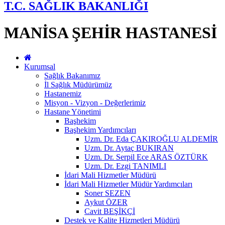
T.C. SAĞLIK BAKANLIĞI
MANİSA ŞEHİR HASTANESİ
Kurumsal
Sağlık Bakanımız
İl Sağlık Müdürümüz
Hastanemiz
Misyon - Vizyon - Değerlerimiz
Hastane Yönetimi
Başhekim
Başhekim Yardımcıları
Uzm. Dr. Eda ÇAKIROĞLU ALDEMİR
Uzm. Dr. Aytaç BUKIRAN
Uzm. Dr. Serpil Ece ARAS ÖZTÜRK
Uzm. Dr. Ezgi TANIMLI
İdari Mali Hizmetler Müdürü
İdari Mali Hizmetler Müdür Yardımcıları
Soner SEZEN
Aykut ÖZER
Cavit BEŞİKÇİ
Destek ve Kalite Hizmetleri Müdürü