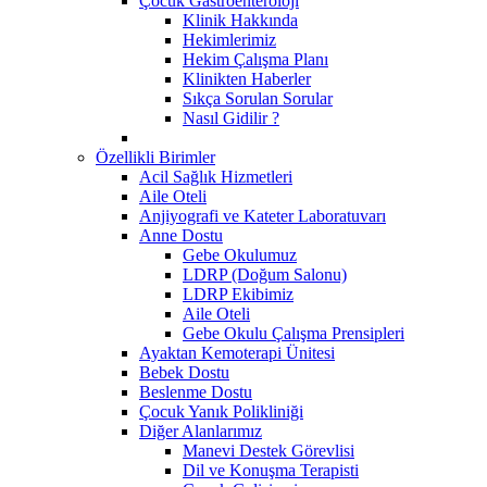
Çocuk Gastroenteroloji
Klinik Hakkında
Hekimlerimiz
Hekim Çalışma Planı
Klinikten Haberler
Sıkça Sorulan Sorular
Nasıl Gidilir ?
Özellikli Birimler
Acil Sağlık Hizmetleri
Aile Oteli
Anjiyografi ve Kateter Laboratuvarı
Anne Dostu
​Gebe Okulumuz
LDRP (Doğum Salonu)
LDRP Ekibimiz
Aile Oteli
Gebe Okulu Çalışma Prensipleri
Ayaktan Kemoterapi Ünitesi
Bebek Dostu
Beslenme Dostu
Çocuk Yanık Polikliniği
Diğer Alanlarımız
Manevi Destek Görevlisi
Dil ve Konuşma Terapisti