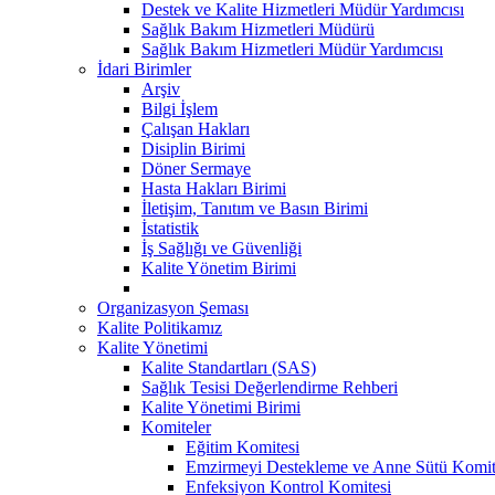
Destek ve Kalite Hizmetleri Müdür Yardımcısı
Sağlık Bakım Hizmetleri Müdürü
Sağlık Bakım Hizmetleri Müdür Yardımcısı
İdari Birimler
Arşiv
Bilgi İşlem
Çalışan Hakları
Disiplin Birimi
Döner Sermaye
Hasta Hakları Birimi
İletişim, Tanıtım ve Basın Birimi
İstatistik
İş Sağlığı ve Güvenliği
Kalite Yönetim Birimi
Organizasyon Şeması
Kalite Politikamız
Kalite Yönetimi
Kalite Standartları (SAS)
Sağlık Tesisi Değerlendirme Rehberi
Kalite Yönetimi Birimi
Komiteler
Eğitim Komitesi
Emzirmeyi Destekleme ve Anne Sütü Komit
Enfeksiyon Kontrol Komitesi