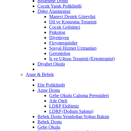
Beslenme Dostu
Çocuk Yanık Polikliniği
Diğer Alanlarımız
Manevi Destek Görevlisi
Dil ve Konuşma Terapisti
Çocuk Gelişimci
Psikolog
Diyetisyen
Fizyoterapistler
Sosyal Hizmet Uzmanları
Gerontolog
İş ve Uğraşı Terapisti (Ergoterapist)
Diyabet Okulu
Anne & Bebek
Ebe Polikliniği
Anne Dostu
Gebe Okulu Çalışma Prensipleri
Aile Oteli
LDRP Ekibimiz
LDRP (Doğum Salonu)
Bebek Dostu Yenidoğan Yoğun Bakım
Bebek Dostu
​Gebe Okulu