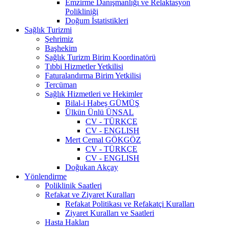
Emzirme Danışmanlığı ve Relaktasyon
Polikliniği
Doğum İstatistikleri
Sağlık Turizmi
Şehrimiz
Başhekim
Sağlık Turizm Birim Koordinatörü
Tıbbi Hizmetler Yetkilisi
Faturalandırma Birim Yetkilisi
Tercüman
Sağlık Hizmetleri ve Hekimler
Bilal-i Habeş GÜMÜŞ
Ülkün Ünlü ÜNSAL
CV - TÜRKÇE
CV - ENGLISH
Mert Cemal GÖKGÖZ
CV - TÜRKÇE
CV - ENGLISH
Doğukan Akçay
Yönlendirme
Poliklinik Saatleri
Refakat ve Ziyaret Kuralları
Refakat Politikası ve Refakatçi Kuralları
Ziyaret Kuralları ve Saatleri
Hasta Hakları