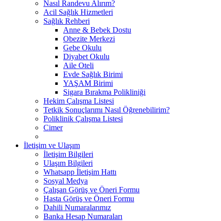
Nasıl Randevu Alırım?
Acil Sağlık Hizmetleri
Sağlık Rehberi
Anne & Bebek Dostu
Obezite Merkezi
Gebe Okulu
Diyabet Okulu
Aile Oteli
Evde Sağlık Birimi
YAŞAM Birimi
Sigara Bırakma Polikliniği
Hekim Çalışma Listesi
Tetkik Sonuçlarımı Nasıl Öğrenebilirim?
Poliklinik Çalışma Listesi
Cimer
İletişim ve Ulaşım
İletişim Bilgileri
Ulaşım Bilgileri
Whatsapp İletişim Hattı
Sosyal Medya
Çalışan Görüş ve Öneri Formu
Hasta Görüş ve Öneri Formu
Dahili Numaralarımız
Banka Hesap Numaraları