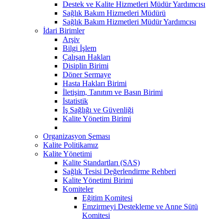
Destek ve Kalite Hizmetleri Müdür Yardımcısı
Sağlık Bakım Hizmetleri Müdürü
Sağlık Bakım Hizmetleri Müdür Yardımcısı
İdari Birimler
Arşiv
Bilgi İşlem
Çalışan Hakları
Disiplin Birimi
Döner Sermaye
Hasta Hakları Birimi
İletişim, Tanıtım ve Basın Birimi
İstatistik
İş Sağlığı ve Güvenliği
Kalite Yönetim Birimi
Organizasyon Şeması
Kalite Politikamız
Kalite Yönetimi
Kalite Standartları (SAS)
Sağlık Tesisi Değerlendirme Rehberi
Kalite Yönetimi Birimi
Komiteler
Eğitim Komitesi
Emzirmeyi Destekleme ve Anne Sütü
Komitesi