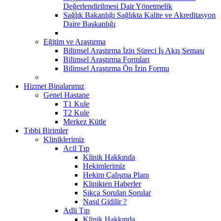
Değerlendirilmesi Dair Yönetmelik
Sağlık Bakanlığı Sağlıkta Kalite ve Akreditasyon
Daire Başkanlığı
Eğitim ve Araştırma
Bilimsel Araştırma İzin Süreci İş Akış Şeması
Bilimsel Araştırma Formları
Bilimsel Araştırma Ön İzin Formu
Hizmet Binalarımız
Genel Hastane
T1 Kule
T2 Kule
Merkez Kütle
Tıbbi Birimler
Kliniklerimiz
Acil Tıp
Klinik Hakkında
Hekimlerimiz
Hekim Çalışma Planı
Klinikten Haberler
Sıkça Sorulan Sorular
Nasıl Gidilir ?
Adli Tıp
Klinik Hakkında