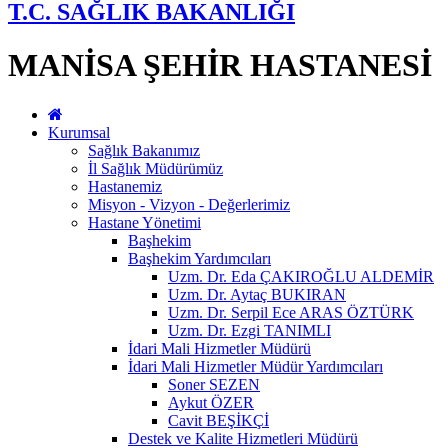
T.C. SAĞLIK BAKANLIĞI
MANİSA ŞEHİR HASTANESİ
Kurumsal
Sağlık Bakanımız
İl Sağlık Müdürümüz
Hastanemiz
Misyon - Vizyon - Değerlerimiz
Hastane Yönetimi
Başhekim
Başhekim Yardımcıları
Uzm. Dr. Eda ÇAKIROĞLU ALDEMİR
Uzm. Dr. Aytaç BUKIRAN
Uzm. Dr. Serpil Ece ARAS ÖZTÜRK
Uzm. Dr. Ezgi TANIMLI
İdari Mali Hizmetler Müdürü
İdari Mali Hizmetler Müdür Yardımcıları
Soner SEZEN
Aykut ÖZER
Cavit BEŞİKÇİ
Destek ve Kalite Hizmetleri Müdürü