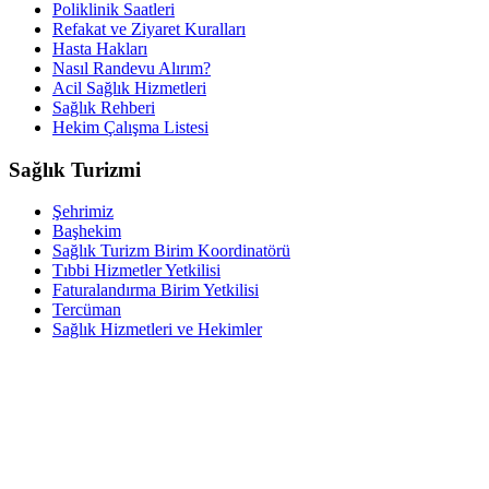
Poliklinik Saatleri
Refakat ve Ziyaret Kuralları
Hasta Hakları
Nasıl Randevu Alırım?
Acil Sağlık Hizmetleri
Sağlık Rehberi
Hekim Çalışma Listesi
Sağlık Turizmi
Şehrimiz
Başhekim
Sağlık Turizm Birim Koordinatörü
Tıbbi Hizmetler Yetkilisi
Faturalandırma Birim Yetkilisi
Tercüman
Sağlık Hizmetleri ve Hekimler