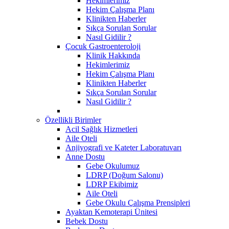
Hekimlerimiz
Hekim Çalışma Planı
Klinikten Haberler
Sıkça Sorulan Sorular
Nasıl Gidilir ?
Çocuk Gastroenteroloji
Klinik Hakkında
Hekimlerimiz
Hekim Çalışma Planı
Klinikten Haberler
Sıkça Sorulan Sorular
Nasıl Gidilir ?
Özellikli Birimler
Acil Sağlık Hizmetleri
Aile Oteli
Anjiyografi ve Kateter Laboratuvarı
Anne Dostu
​Gebe Okulumuz
LDRP (Doğum Salonu)
LDRP Ekibimiz
Aile Oteli
Gebe Okulu Çalışma Prensipleri
Ayaktan Kemoterapi Ünitesi
Bebek Dostu