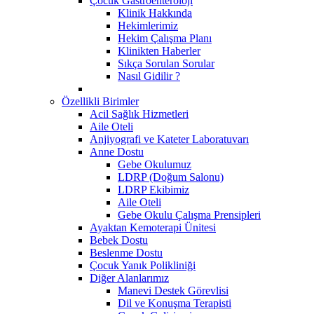
Çocuk Gastroenteroloji
Klinik Hakkında
Hekimlerimiz
Hekim Çalışma Planı
Klinikten Haberler
Sıkça Sorulan Sorular
Nasıl Gidilir ?
Özellikli Birimler
Acil Sağlık Hizmetleri
Aile Oteli
Anjiyografi ve Kateter Laboratuvarı
Anne Dostu
​Gebe Okulumuz
LDRP (Doğum Salonu)
LDRP Ekibimiz
Aile Oteli
Gebe Okulu Çalışma Prensipleri
Ayaktan Kemoterapi Ünitesi
Bebek Dostu
Beslenme Dostu
Çocuk Yanık Polikliniği
Diğer Alanlarımız
Manevi Destek Görevlisi
Dil ve Konuşma Terapisti