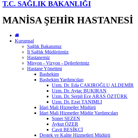
T.C. SAĞLIK BAKANLIĞI
MANİSA ŞEHİR HASTANESİ
Kurumsal
Sağlık Bakanımız
İl Sağlık Müdürümüz
Hastanemiz
Misyon - Vizyon - Değerlerimiz
Hastane Yönetimi
Başhekim
Başhekim Yardımcıları
Uzm. Dr. Eda ÇAKIROĞLU ALDEMİR
Uzm. Dr. Aytaç BUKIRAN
Uzm. Dr. Serpil Ece ARAS ÖZTÜRK
Uzm. Dr. Ezgi TANIMLI
İdari Mali Hizmetler Müdürü
İdari Mali Hizmetler Müdür Yardımcıları
Soner SEZEN
Aykut ÖZER
Cavit BEŞİKÇİ
Destek ve Kalite Hizmetleri Müdürü