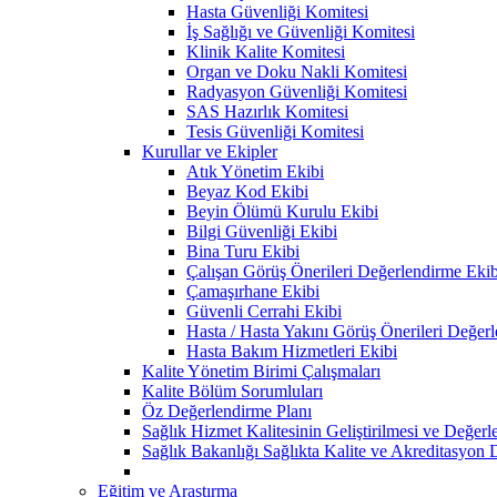
Hasta Güvenliği Komitesi
İş Sağlığı ve Güvenliği Komitesi
Klinik Kalite Komitesi
Organ ve Doku Nakli Komitesi
Radyasyon Güvenliği Komitesi
SAS Hazırlık Komitesi
Tesis Güvenliği Komitesi
Kurullar ve Ekipler
Atık Yönetim Ekibi
Beyaz Kod Ekibi
Beyin Ölümü Kurulu Ekibi
Bilgi Güvenliği Ekibi
Bina Turu Ekibi
Çalışan Görüş Önerileri Değerlendirme Ekib
Çamaşırhane Ekibi
Güvenli Cerrahi Ekibi
Hasta / Hasta Yakını Görüş Önerileri Değer
Hasta Bakım Hizmetleri Ekibi
Kalite Yönetim Birimi Çalışmaları
Kalite Bölüm Sorumluları
Öz Değerlendirme Planı
Sağlık Hizmet Kalitesinin Geliştirilmesi ve Değer
Sağlık Bakanlığı Sağlıkta Kalite ve Akreditasyon 
Eğitim ve Araştırma