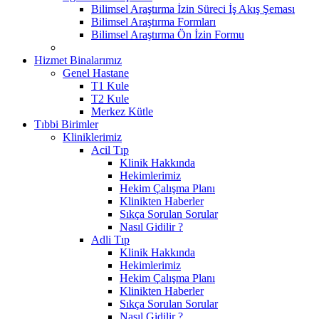
Bilimsel Araştırma İzin Süreci İş Akış Şeması
Bilimsel Araştırma Formları
Bilimsel Araştırma Ön İzin Formu
Hizmet Binalarımız
Genel Hastane
T1 Kule
T2 Kule
Merkez Kütle
Tıbbi Birimler
Kliniklerimiz
Acil Tıp
Klinik Hakkında
Hekimlerimiz
Hekim Çalışma Planı
Klinikten Haberler
Sıkça Sorulan Sorular
Nasıl Gidilir ?
Adli Tıp
Klinik Hakkında
Hekimlerimiz
Hekim Çalışma Planı
Klinikten Haberler
Sıkça Sorulan Sorular
Nasıl Gidilir ?