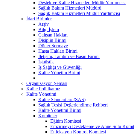
Destek ve Kalite Hizmetleri Müdür Yardımcısı
Sağlık Bakım Hizmetleri Müdürü
Sağlık Bakım Hizmetleri Müdür Yardımcısı
İdari Birimler
Arşiv
Bilgi İşlem
Çalışan Hakları
Disiplin Birimi
Döner Sermaye
Hasta Hakları Birimi
İletişim, Tanıtım ve Basın Birimi
İstatistik
İş Sağlığı ve Güvenliği
Kalite Yönetim Birimi
Organizasyon Şeması
Kalite Politikamız
Kalite Yönetimi
Kalite Standartları (SAS)
Sağlık Tesisi Değerlendirme Rehberi
Kalite Yönetimi Birimi
Komiteler
Eğitim Komitesi
Emzirmeyi Destekleme ve Anne Sütü Komit
Enfeksiyon Kontrol Komitesi