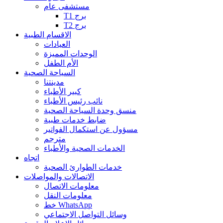
مستشفى عام
T1 برج
T2 برج
الاقسام الطبية
العيادات
الوحدات المميزة
الأم الطفل
السياحة الصحية
مدينتنا
كبير الأطباء
نائب رئيس الأطباء
منسق وحدة السياحة الصحية
ضابط خدمات طبية
مسؤول عن استكمال الفواتير
مترجم
الخدمات الصحية والأطباء
اتجاه
خدمات الطوارئ الصحية
الاتصالات والمواصلات
معلومات الاتصال
معلومات النقل
خط WhatsApp
وسائل التواصل الاجتماعي