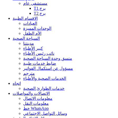
مستشفى عام
T1 برج
T2 برج
الاقسام الطبية
العيادات
الوحدات المميزة
الأم الطفل
السياحة الصحية
مدينتنا
كبير الأطباء
نائب رئيس الأطباء
منسق وحدة السياحة الصحية
ضابط خدمات طبية
مسؤول عن استكمال الفواتير
مترجم
الخدمات الصحية والأطباء
اتجاه
خدمات الطوارئ الصحية
الاتصالات والمواصلات
معلومات الاتصال
معلومات النقل
خط WhatsApp
وسائل التواصل الاجتماعي