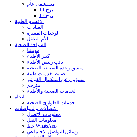
مستشفى عام
T1 برج
T2 برج
الاقسام الطبية
العيادات
الوحدات المميزة
الأم الطفل
السياحة الصحية
مدينتنا
كبير الأطباء
نائب رئيس الأطباء
منسق وحدة السياحة الصحية
ضابط خدمات طبية
مسؤول عن استكمال الفواتير
مترجم
الخدمات الصحية والأطباء
اتجاه
خدمات الطوارئ الصحية
الاتصالات والمواصلات
معلومات الاتصال
معلومات النقل
خط WhatsApp
وسائل التواصل الاجتماعي